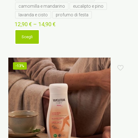
camomilla e mandarino
eucalipto e pino
lavanda e cisto
profumo di festa
12,90
€
–
14,90
€
Scegli
Questo
prodotto
ha
più
varianti.
-13%
Le
opzioni
possono
essere
scelte
nella
pagina
del
prodotto