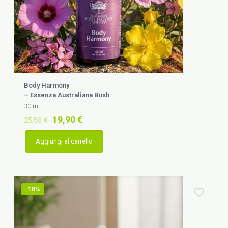
Body Harmony
– Essenza Australiana Bush
30 ml
Il
Il
19,90
€
25,50
€
prezzo
prezzo
originale
attuale
Aggiungi al carrello
era:
è:
25,50 €.
19,90 €.
-18%