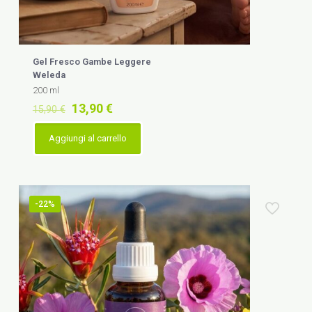
Gel Fresco Gambe Leggere
Weleda
200 ml
Il
Il
13,90
€
15,90
€
prezzo
prezzo
originale
attuale
Aggiungi al carrello
era:
è:
15,90 €.
13,90 €.
-22%