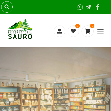
0
0
GUARDA OLTRE
LE APPARENZE
La natura ti
propone