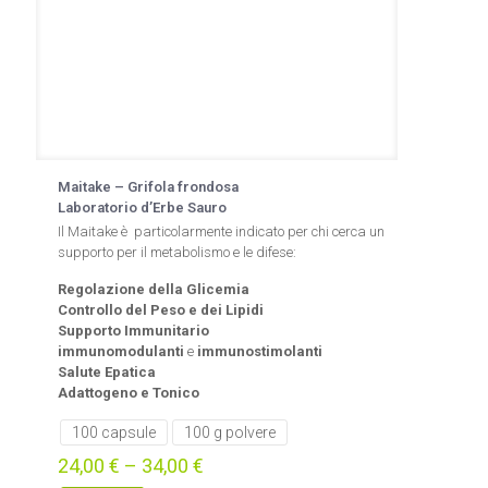
prodotto
Maitake – Grifola frondosa
Laboratorio d’Erbe Sauro
Il Maitake è particolarmente indicato per chi cerca un
supporto per il metabolismo e le difese:
Regolazione della Glicemia
Controllo del Peso e dei Lipidi
Supporto Immunitario
immunomodulanti
e
immunostimolanti
Salute Epatica
Adattogeno e Tonico
100 capsule
100 g polvere
24,00
€
–
34,00
€