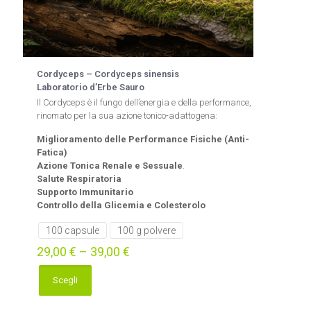
Cordyceps – Cordyceps sinensis
Laboratorio d’Erbe Sauro
Il Cordyceps è il fungo dell’energia e della performance,
rinomato per la sua azione tonico-adattogena:
Miglioramento delle Performance Fisiche (Anti-
Fatica)
Azione Tonica Renale e Sessuale
.
Salute Respiratoria
Supporto Immunitario
Controllo della Glicemia e Colesterolo
100 capsule
100 g polvere
29,00
€
–
39,00
€
Scegli
Questo
prodotto