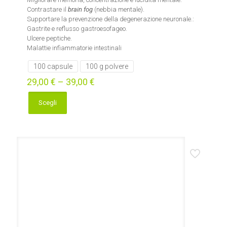
Contrastare il
brain fog
(nebbia mentale).
Supportare la prevenzione della degenerazione neuronale.:
Gastrite e reflusso gastroesofageo.
Ulcere peptiche.
Malattie infiammatorie intestinali
100 capsule
100 g polvere
29,00
€
–
39,00
€
Scegli
Questo
prodotto
ha
più
varianti.
Le
opzioni
possono
essere
scelte
nella
pagina
del