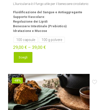
L’Auricularia è il fungo utile per il benessere circolatorio:
Fluidificazione del Sangue e Antiaggregante
Supporto Vascolare:
Regolazione dei Lipidi
Benessere Intestinale (Prebiotico)
Idratazione e Mucose
100 capsule
100 g polvere
29,00
€
–
39,00
€
Scegli
Questo
prodotto
ha
più
varianti.
-48%
Le
opzioni
possono
essere
scelte
nella