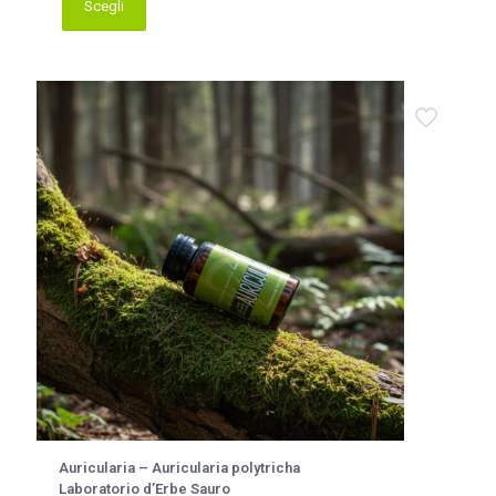
Scegli
Questo
prodotto
ha
più
varianti.
Le
opzioni
possono
essere
scelte
nella
pagina
del
prodotto
Auricularia – Auricularia polytricha
Laboratorio d’Erbe Sauro