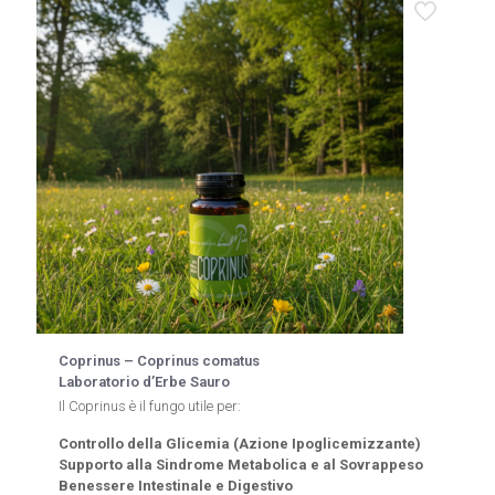
Le
opzioni
possono
essere
scelte
nella
pagina
del
prodotto
Coprinus – Coprinus comatus
Laboratorio d’Erbe Sauro
Il Coprinus è il fungo utile per:
Controllo della Glicemia (Azione Ipoglicemizzante)
Supporto alla Sindrome Metabolica e al Sovrappeso
Benessere Intestinale e Digestivo