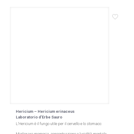
ha
più
varianti.
Le
opzioni
possono
essere
scelte
nella
pagina
del
prodotto
Hericium – Hericium erinaceus
Laboratorio d’Erbe Sauro
L’Hericium è il fungo utile per il cervello e lo stomaco:
Migliorare memoria, concentrazione e lucidità mentale.