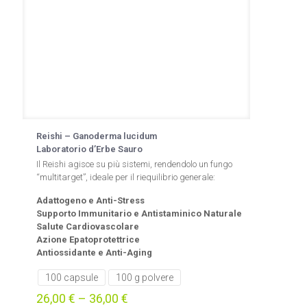
del
prodotto
Reishi – Ganoderma lucidum
Laboratorio d’Erbe Sauro
Il Reishi agisce su più sistemi, rendendolo un fungo
“multitarget”, ideale per il riequilibrio generale:
Adattogeno e Anti-Stress
Supporto Immunitario e Antistaminico Naturale
Salute Cardiovascolare
Azione Epatoprotettrice
Antiossidante e Anti-Aging
100 capsule
100 g polvere
26,00
€
–
36,00
€