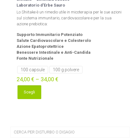
Laboratorio d’Erbe Sauro
Lo Shiitake è un rimedio utile in micoterapia per le sue azioni
sul sistema immunitario, cardiovascolare e per la sua
azione prebiotica:
Supporto Immunitario Potenziato
Salute Cardiovascolare e Colesterolo
Azione Epatoprotettrice
Benessere Intestinale e Anti-Candida
Fonte Nutrizionale
100 capsule
100 g polvere
24,00
€
–
34,00
€
Scegli
Questo
prodotto
ha
più
varianti.
Le
opzioni
CERCA PER DISTURBO O DISAGIO
possono