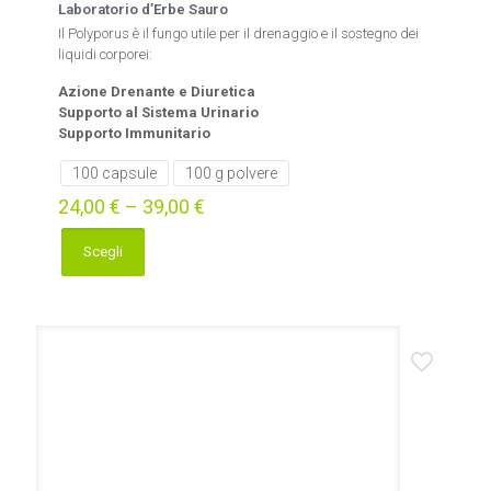
Laboratorio d’Erbe Sauro
Il Polyporus è il fungo utile per il drenaggio e il sostegno dei
liquidi corporei:
Azione Drenante e Diuretica
Supporto al Sistema Urinario
Supporto Immunitario
100 capsule
100 g polvere
24,00
€
–
39,00
€
Scegli
Questo
prodotto
ha
più
varianti.
Le
opzioni
possono
essere
scelte
nella
pagina