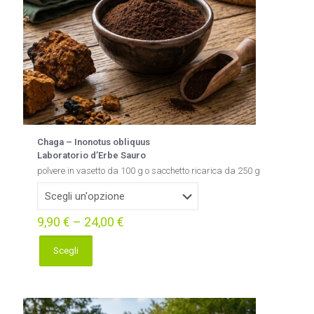
pagina
del
prodotto
Chaga – Inonotus obliquus
Laboratorio d’Erbe Sauro
polvere in vasetto da 100 g o sacchetto ricarica da 250 g
9,90
€
–
24,00
€
Scegli
Questo
prodotto
ha
più
varianti.