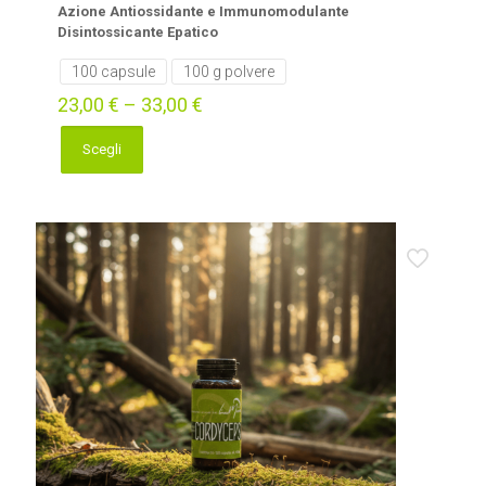
Azione Antiossidante e Immunomodulante
Disintossicante Epatico
100 capsule
100 g polvere
23,00
€
–
33,00
€
Scegli
Questo
prodotto
ha
più
varianti.
Le
opzioni
possono
essere
scelte
nella
pagina
del
prodotto