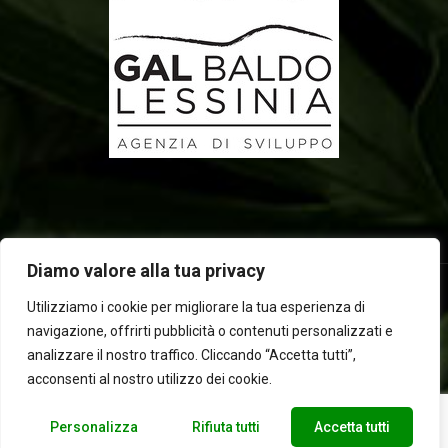
Diamo valore alla tua privacy
Utilizziamo i cookie per migliorare la tua esperienza di
navigazione, offrirti pubblicità o contenuti personalizzati e
2025 © Laboratorio d'erbe Sauro - P.IVA 05049760233. Tutti i
analizzare il nostro traffico. Cliccando “Accetta tutti”,
diritti riservati | Designed by
BEWEB
acconsenti al nostro utilizzo dei cookie.
Personalizza
Rifiuta tutti
Accetta tutti