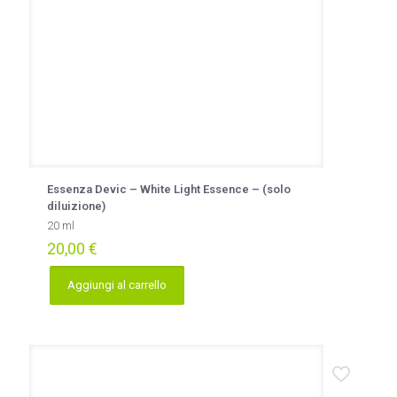
pagina
del
prodotto
Essenza Devic – White Light Essence – (solo
diluizione)
20 ml
20,00
€
Aggiungi al carrello