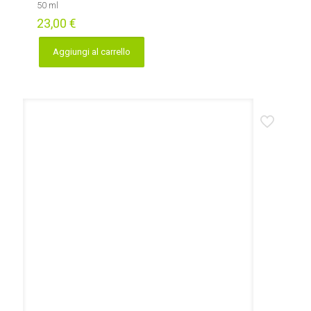
50 ml
23,00
€
Aggiungi al carrello