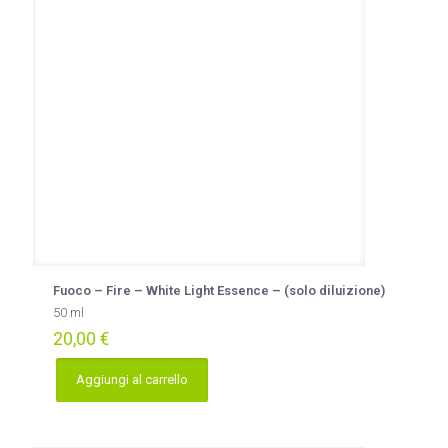
Fuoco – Fire – White Light Essence – (solo diluizione)
50 ml
20,00
€
Aggiungi al carrello