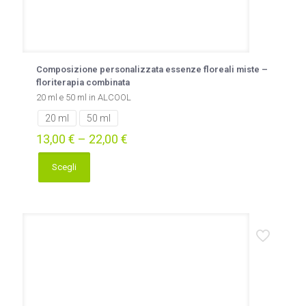
Composizione personalizzata essenze floreali miste –
floriterapia combinata
20 ml e 50 ml in ALCOOL
20 ml
50 ml
13,00
€
–
22,00
€
Scegli
Questo
prodotto
ha
più
varianti.
Le
opzioni
possono
essere
scelte
nella