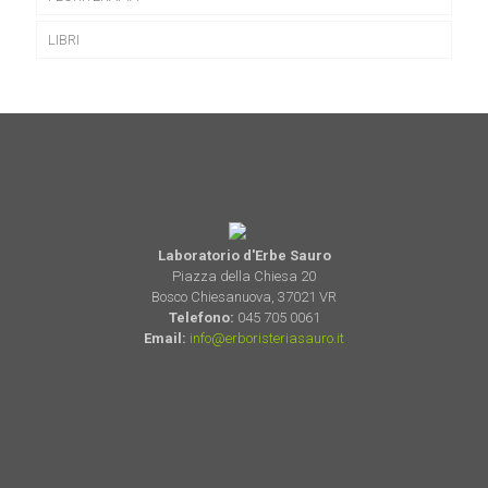
LIBRI
Laboratorio d'Erbe Sauro
Piazza della Chiesa 20
Bosco Chiesanuova, 37021 VR
Telefono:
045 705 0061
Email:
info@erboristeriasauro.it