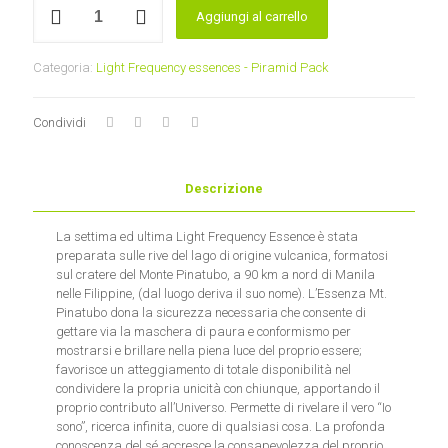
Aggiungi al carrello
Pinatubo
Essence
-
Categoria:
Light Frequency essences - Piramid Pack
Light
Frequency
-
Condividi
(solo
diluizione)
quantità
Descrizione
La settima ed ultima Light Frequency Essence è stata
preparata sulle rive del lago di origine vulcanica, formatosi
sul cratere del Monte Pinatubo, a 90 km a nord di Manila
nelle Filippine, (dal luogo deriva il suo nome). L’Essenza Mt.
Pinatubo dona la sicurezza necessaria che consente di
gettare via la maschera di paura e conformismo per
mostrarsi e brillare nella piena luce del proprio essere;
favorisce un atteggiamento di totale disponibilità nel
condividere la propria unicità con chiunque, apportando il
proprio contributo all’Universo. Permette di rivelare il vero “Io
sono”, ricerca infinita, cuore di qualsiasi cosa. La profonda
conoscenza del sé accresce la consapevolezza del proprio