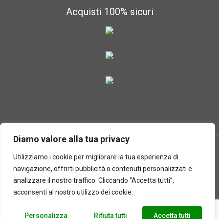
Acquisti 100% sicuri
Diamo valore alla tua privacy
Utilizziamo i cookie per migliorare la tua esperienza di
navigazione, offrirti pubblicità o contenuti personalizzati e
2025 © Laboratorio d'erbe Sauro - P.IVA 05049760233. Tutti i
analizzare il nostro traffico. Cliccando “Accetta tutti”,
diritti riservati | Designed by
BEWEB
acconsenti al nostro utilizzo dei cookie.
Personalizza
Rifiuta tutti
Accetta tutti