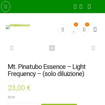
0
0
Mt. Pinatubo Essence – Light
Frequency – (solo diluizione)
23,00
€
50 ml
Mt.