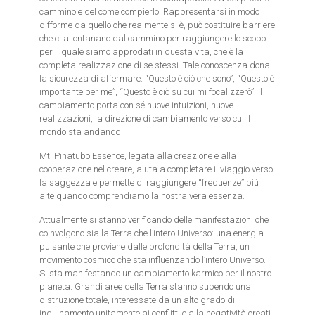
cammino e del come compierlo. Rappresentarsi in modo
difforme da quello che realmente si è, può costituire barriere
che ci allontanano dal cammino per raggiungere lo scopo
per il quale siamo approdati in questa vita, che è la
completa realizzazione di se stessi. Tale conoscenza dona
la sicurezza di affermare: “Questo è ciò che sono”, “Questo è
importante per me”, “Questo è ciò su cui mi focalizzerò”. Il
cambiamento porta con sé nuove intuizioni, nuove
realizzazioni, la direzione di cambiamento verso cui il
mondo sta andando
Mt. Pinatubo Essence, legata alla creazione e alla
cooperazione nel creare, aiuta a completare il viaggio verso
la saggezza e permette di raggiungere “frequenze” più
alte quando comprendiamo la nostra vera essenza.
Attualmente si stanno verificando delle manifestazioni che
coinvolgono sia la Terra che l’intero Universo: una energia
pulsante che proviene dalle profondità della Terra, un
movimento cosmico che sta influenzando l’intero Universo.
Si sta manifestando un cambiamento karmico per il nostro
pianeta. Grandi aree della Terra stanno subendo una
distruzione totale, interessate da un alto grado di
inquinamento unitamente ai conflitti e alla negatività creati