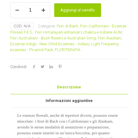
Composizione
Aggiungi al carrello
personalizzata
essenze
floreali
COD:
N/A
Categorie:
Fiori di Bach
,
Fiori Californiani - Essenze
miste
Floreali F.E.S.
,
Fiori Himalayani enhancers chakra e Indiane AUM
,
-
Fiori Australiani - Bush flowers e Australian living
,
Fiori Alaskani
,
floriterapia
Essenze indigo - New Child Essences - indaco
,
Light Frequency
combinata
essences - Piramid Pack
,
FLORITERAPIA
quantità
Condividi
Descrizione
Informazioni aggiuntive
Le essenze floreali, anche di repertori diversi, possono essere
miscelate: i fiori di Bach con i Californiani e gli Alaskani,
avendo le stesse modalità di assunzione e preparazione,
possono essere inseriti in un’unica boccetta; per quanto