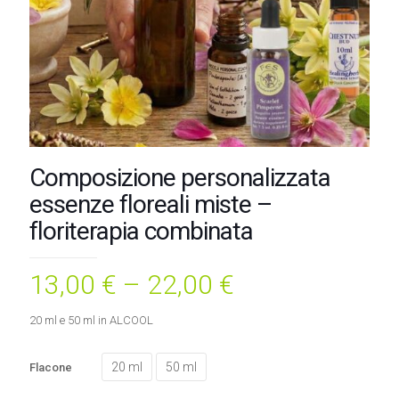
Composizione personalizzata
essenze floreali miste –
floriterapia combinata
13,00
€
–
22,00
€
20 ml e 50 ml in ALCOOL
20 ml
50 ml
Flacone