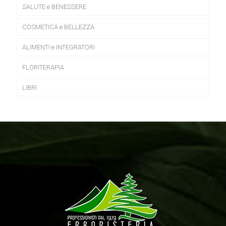
SALUTE e BENESSERE
COSMETICA e BELLEZZA
ALIMENTI e INTEGRATORI
FLORITERAPIA
LIBRI