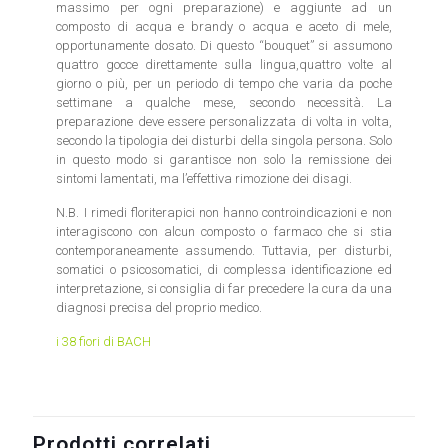
massimo per ogni preparazione) e aggiunte ad un
composto di acqua e brandy o acqua e aceto di mele,
opportunamente dosato. Di questo “bouquet” si assumono
quattro gocce direttamente sulla lingua,quattro volte al
giorno o più, per un periodo di tempo che varia da poche
settimane a qualche mese, secondo necessità. La
preparazione deve essere personalizzata di volta in volta,
secondo la tipologia dei disturbi della singola persona. Solo
in questo modo si garantisce non solo la remissione dei
sintomi lamentati, ma l’effettiva rimozione dei disagi.
N.B. I rimedi floriterapici non hanno controindicazioni e non
interagiscono con alcun composto o farmaco che si stia
contemporaneamente assumendo. Tuttavia, per disturbi,
somatici o psicosomatici, di complessa identificazione ed
interpretazione, si consiglia di far precedere la cura da una
diagnosi precisa del proprio medico.
i 38 fiori di BACH
Prodotti correlati