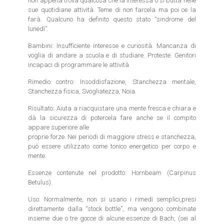
non appena trova qualcosa che la interessa o si butta nelle
sue quotidiane attività. Teme di non farcela ma poi ce la
farà. Qualcuno ha definito questo stato “sindrome del
lunedì”.
Bambini: Insufficiente interesse e curiosità. Mancanza di
voglia di andare a scuola e di studiare. Proteste. Genitori
incapaci di programmare le attività
Rimedio contro: Insoddisfazione, Stanchezza mentale,
Stanchezza fisica, Svogliatezza, Noia.
Risultato: Aiuta a riacquistare una mente fresca e chiara e
dà la sicurezza di potercela fare anche se il compito
appare superiore alle
proprie forze. Nei periodi di maggiore stress e stanchezza,
può essere utilizzato come tonico energetico per corpo e
mente.
Essenze contenute nel prodotto: Hornbeam (Carpinus
Betulus).
Uso: Normalmente, non si usano i rimedi semplici,presi
direttamente dalla “stock bottle”, ma vengono combinate
insieme due o tre gocce di alcune essenze di Bach, (sei al