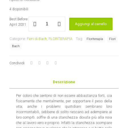
4 disponibili
Hornbeam
Best Before:
Aggiungi al carrello
Healing
April 2031
Herbs
quantità
Categorie:
Fiori di Bach
,
FLORITERAPIA
Tag:
Floriterapia
Fiori
Bach
Condividi
Descrizione
Per coloro che sentono di non essere abbastanza forti, sia
fisicamente che mentalmente, per sopportare il peso della
vita; anche i problemi quotidiani sembrano loro
insormontabili, sebbene di solito riescano ad adempiere ai
loro compiti. soffre di una stanchezza dovuta più alla noia
che al lavoro vero e proprio. Infatti la stanchezza scompare