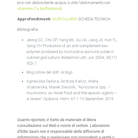
essi con abbondante acqua; è utile l’abbinamento con
vitamina C e bioflavonoidi
.
Approfondimenti
:
AURICULARIA
SCHEDA TECNICA
Bibliografia:
Jeong SC, Cho SP, Yang BK, Gu VA, Jang Jll, Huh TL,
Song CH Production of an anti-complement exo-
polymer produced by Auricularia auricula-judae in
submerged culture. Biotechnol Lett, Jun 2004; 26(11):
923-7.
Blog online del dott. Ardigò
Agnieszka Sękara, Andrzej Kalisz, Aneta
Grabowska, Marek Siwulski, “Auricularia spp. –
mushrooms as Novel Food and therapeutic agents –
a review” Sydowia -Horn- 67:1-10 September 2015
Quanto riportato, è tratto da materiale di libera
consultazione sul Web e riviste di settore. Laboratorio
d’Erbe Sauro non è responsabile della diffusione di
informazioni che si rivelassero non rispondenti a verità o