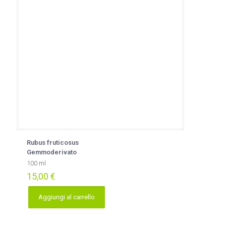
del
prodotto
Rubus fruticosus
Gemmoderivato
100 ml
15,00
€
Aggiungi al carrello