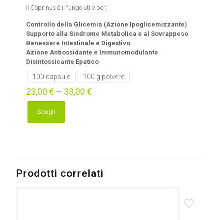
Il Coprinus è il fungo utile per:
Controllo della Glicemia (Azione Ipoglicemizzante)
Supporto alla Sindrome Metabolica e al Sovrappeso
Benessere Intestinale e Digestivo
Azione Antiossidante e Immunomodulante
Disintossicante Epatico
100 capsule
100 g polvere
23,00
€
–
33,00
€
Scegli
Questo
prodotto
ha
più
varianti.
Le
Prodotti correlati
opzioni
possono
essere
scelte
nella
pagina