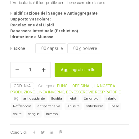
L’Auricularia è il fungo utile per il benessere circolatorio:
Fluidificazione del Sangue e Antiaggregante
Supporto Vascolare:
Regolazione dei Lipidi
Benessere Intestinale (Prebiotico)
Idratazione e Mucose
100 capsule
100 g polvere
Flacone
Auricularia
Aggiungi al carrello
-
Auricularia
polytricha
COD:
N/A
Categorie:
FUNGHI OFFICINALI
,
LA NOSTRA
Laboratorio
PRODUZIONE
,
LINEA INVERNO
,
BENESSERE VIE RESPIRATORIE
d'Erbe
Tag:
antiossidante
fluidità
flebiti
Emorroidi
infarto
Sauro
quantità
Raffreddore
antipertensiva
Sinusite
stitichezza
Tosse
colite
sangue
inverno
Condividi