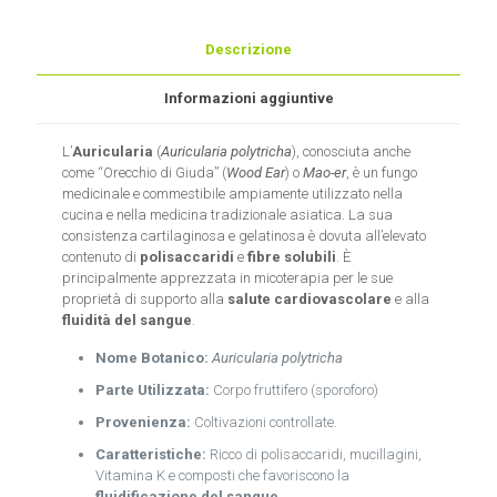
Descrizione
Informazioni aggiuntive
L’
Auricularia
(
Auricularia polytricha
), conosciuta anche
come “Orecchio di Giuda” (
Wood Ear
) o
Mao-er
, è un fungo
medicinale e commestibile ampiamente utilizzato nella
cucina e nella medicina tradizionale asiatica. La sua
consistenza cartilaginosa e gelatinosa è dovuta all’elevato
contenuto di
polisaccaridi
e
fibre solubili
. È
principalmente apprezzata in micoterapia per le sue
proprietà di supporto alla
salute cardiovascolare
e alla
fluidità del sangue
.
Nome Botanico:
Auricularia polytricha
Parte Utilizzata:
Corpo fruttifero (sporoforo)
Provenienza:
Coltivazioni controllate.
Caratteristiche:
Ricco di polisaccaridi, mucillagini,
Vitamina K e composti che favoriscono la
fluidificazione del sangue
.