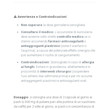
⚠️ Avvertenze e Controindicazioni
Non superare
la dose giornaliera consigliata.
Consultare il medico:
L’assunzione di Auricularia
deve avvenire sotto stretto
controllo medico
se si
stanno assumendo
farmaci anticoagulanti
o
antiaggreganti piastrinici
(come il warfarin o
l’aspirina), a causa del potenziale effetto sinergico che
può aumentare il rischio di sanguinamento.
Controindicazioni:
Sconsigliato in caso di
allergia
ai funghi
. Evitare in gravidanza, allattamento e in
prossimità di
interventi chirurgici
(sospendere
l’uso almeno due settimane prima) e per chi assume
antiaggreganti piastrinici e anticoagulanti orali.
Dosaggio
: si consiglia una dose di 2 capsule al giorno ai
pasti (o 300 mg di polvere pari alla puntina di un cucchiano
da caffè) per 2 volte al giorno, ai pasti o in concomitanza di