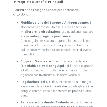
✨ Proprietà e Benefici Principali
L’Auricularia è il fungo d’elezione per il benessere
circolatorio:
Fluidificazione del Sangue e Antiaggregante:
È
storicamente riconosciuta per la sua capacità di
migliorare la circolazione
grazie ad una naturale
azione
antiaggregante piastrinica
(anticoagulante). Questa proprietà la rende utile per
prevenire la formazione di coaguli, supportando la
salute cardiovascolare e riducendo il rischio di eventi
trombotici.
Supporto Vascolare:
Contribuisce a mantenere
l’
elasticità dei vasi sanguigni
e delle arterie, grazie
all’alto contenuto di mucillagini e polisaccaridi che
agiscono positivamente sulle pareti vascolari.
Regolazione dei Lipidi:
Similmente ad altri funghi,
aiuta a regolare i livelli di
colesterolo
e trigliceridi nel
sangue, contribuendo a mantenere un profilo lipidico
sano.
Benessere Intestinale (Prebiotico):
La ricchezza
di fibre solubili agisce come
prebiotico
, supportando