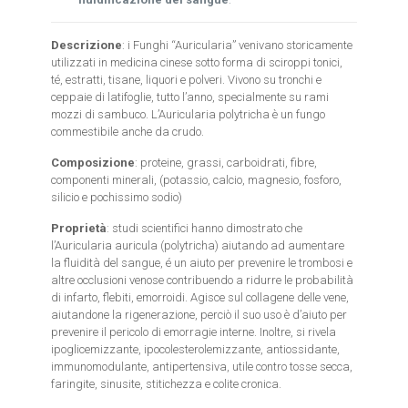
Descrizione
: i Funghi “Auricularia” venivano storicamente
utilizzati in medicina cinese sotto forma di sciroppi tonici,
té, estratti, tisane, liquori e polveri. Vivono su tronchi e
ceppaie di latifoglie, tutto l’anno, specialmente su rami
mozzi di sambuco. L’Auricularia polytricha è un fungo
commestibile anche da crudo.
Composizione
: proteine, grassi, carboidrati, fibre,
componenti minerali, (potassio, calcio, magnesio, fosforo,
silicio e pochissimo sodio)
Proprietà
: studi scientifici hanno dimostrato che
l’Auricularia auricula (polytricha) aiutando ad aumentare
la fluidità del sangue, é un aiuto per prevenire le trombosi e
altre occlusioni venose contribuendo a ridurre le probabilità
di infarto, flebiti, emorroidi. Agisce sul collagene delle vene,
aiutandone la rigenerazione, perciò il suo uso è d’aiuto per
prevenire il pericolo di emorragie interne. Inoltre, si rivela
ipoglicemizzante, ipocolesterolemizzante, antiossidante,
immunomodulante, antipertensiva, utile contro tosse secca,
faringite, sinusite, stitichezza e colite cronica.