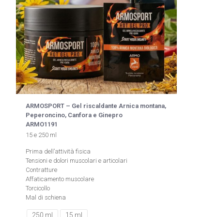
ARMOSPORT – Gel riscaldante Arnica montana,
Peperoncino, Canfora e Ginepro
ARMO1191
15 e 250 ml
Prima dell’attività fisica
Tensioni e dolori muscolari e articolari
Contratture
Affaticamento muscolare
Torcicollo
Mal di schiena
250 ml
15 ml