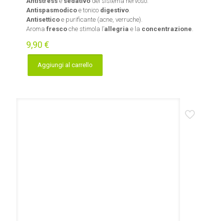
Antistress
e
sedativo
del sistema nervoso.
Antispasmodico
e tonico
digestivo
.
Antisettico
e purificante (acne, verruche).
Aroma
fresco
che stimola l’
allegria
e la
concentrazione
.
9,90
€
Aggiungi al carrello