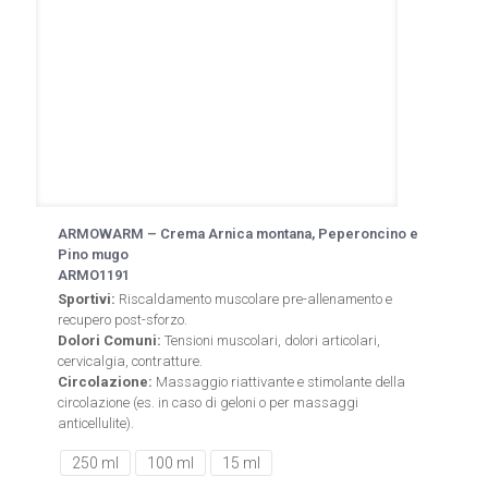
ARMOWARM – Crema Arnica montana, Peperoncino e
Pino mugo
ARMO1191
Sportivi:
Riscaldamento muscolare pre-allenamento e
recupero post-sforzo.
Dolori Comuni:
Tensioni muscolari, dolori articolari,
cervicalgia, contratture.
Circolazione:
Massaggio riattivante e stimolante della
circolazione (es. in caso di geloni o per massaggi
anticellulite).
250 ml
100 ml
15 ml