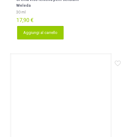
Weleda
30 ml
17,90
€
Aggiungi al carrello