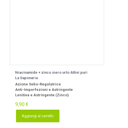
Niacinamide + zinco siero urto Attivi puri
La Saponaria
Azione Sebo-Regolatrice
Anti-Imperfezioni e Astringente
Lenitiva e Astringente (Zinco)
9,90
€
Aggiungi al carrello