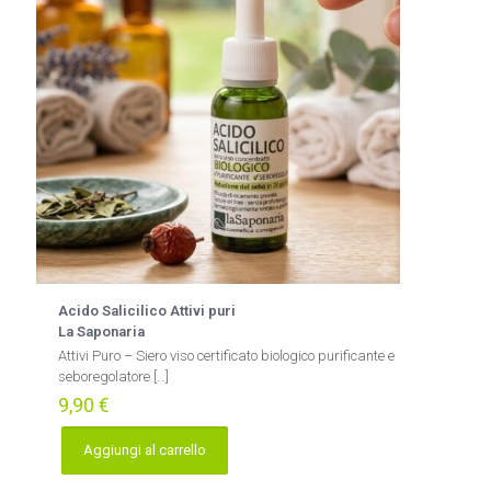
Acido Salicilico Attivi puri
La Saponaria
Attivi Puro – Siero viso certificato biologico purificante e
seboregolatore
[…]
9,90
€
Aggiungi al carrello