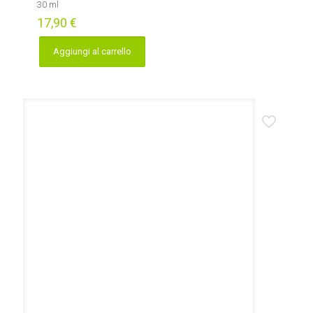
30 ml
17,90
€
Aggiungi al carrello