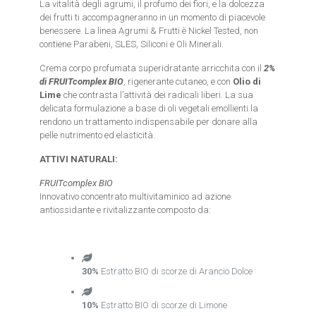
La vitalità degli agrumi, il profumo dei fiori, e la dolcezza
dei frutti ti accompagneranno in un momento di piacevole
benessere. La linea Agrumi & Frutti è Nickel Tested, non
contiene Parabeni, SLES, Siliconi e Oli Minerali.
Crema corpo profumata superidratante arricchita con il
2%
di FRUITcomplex BIO
, rigenerante cutaneo, e con
Olio di
Lime
che contrasta l’attività dei radicali liberi. La sua
delicata formulazione a base di oli vegetali emollienti la
rendono un trattamento indispensabile per donare alla
pelle nutrimento ed elasticità.
ATTIVI NATURALI:
FRUITcomplex BIO
Innovativo concentrato multivitaminico ad azione
antiossidante e rivitalizzante composto da:
30%
Estratto BIO di scorze di Arancio Dolce
10%
Estratto BIO di scorze di Limone