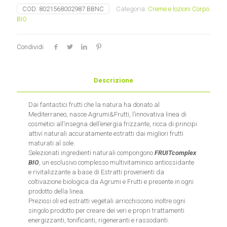
Amerigo
COD:
8021568002987 BBNC
Categoria:
Creme e lozioni Corpo
quantità
BIO
Condividi
Descrizione
Dai fantastici frutti che la natura ha donato al
Mediterraneo, nasce Agrumi&Frutti, l’innovativa linea di
cosmetici all’insegna dell’energia frizzante, ricca di principi
attivi naturali accuratamente estratti dai migliori frutti
maturati al sole.
Selezionati ingredienti naturali compongono
FRUITcomplex
BIO
, un esclusivo complesso multivitaminico antiossidante
e rivitalizzante a base di Estratti provenienti da
coltivazione biologica da Agrumi e Frutti e presente in ogni
prodotto della linea.
Preziosi oli ed estratti vegetali arricchiscono inoltre ogni
singolo prodotto per creare dei veri e propri trattamenti
energizzanti, tonificanti, rigeneranti e rassodanti.