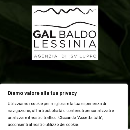
Diamo valore alla tua privacy
Utilizziamo i cookie per migliorare la tua esperienza di
navigazione, offrirti pubblicità o contenuti personalizzati e
2025 © Laboratorio d'erbe Sauro - P.IVA 05049760233. Tutti i
analizzare il nostro traffico. Cliccando “Accetta tutti”,
diritti riservati | Designed by
BEWEB
acconsenti al nostro utilizzo dei cookie.