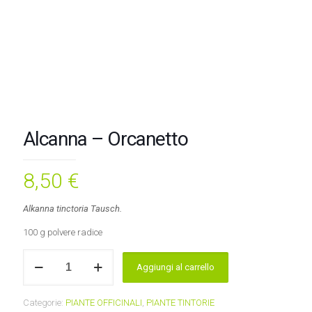
Alcanna – Orcanetto
8,50
€
Alkanna tinctoria Tausch.
100 g polvere radice
Alcanna
Aggiungi al carrello
-
Orcanetto
quantità
Categorie:
PIANTE OFFICINALI
,
PIANTE TINTORIE