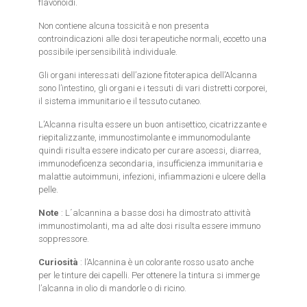
flavonoidi.
Non contiene alcuna tossicità e non presenta
controindicazioni alle dosi terapeutiche normali, eccetto una
possibile ipersensibilità individuale.
Gli organi interessati dell’azione fitoterapica dell’Alcanna
sono l’intestino, gli organi e i tessuti di vari distretti corporei,
il sistema immunitario e il tessuto cutaneo.
L’Alcanna risulta essere un buon antisettico, cicatrizzante e
riepitalizzante, immunostimolante e immunomodulante
quindi risulta essere indicato per curare ascessi, diarrea,
immunodeficenza secondaria, insufficienza immunitaria e
malattie autoimmuni, infezioni, infiammazioni e ulcere della
pelle.
Note
: L´alcannina a basse dosi ha dimostrato attività
immunostimolanti, ma ad alte dosi risulta essere immuno
soppressore.
Curiosità
: l’Alcannina è un colorante rosso usato anche
per le tinture dei capelli. Per ottenere la tintura si immerge
l’alcanna in olio di mandorle o di ricino.