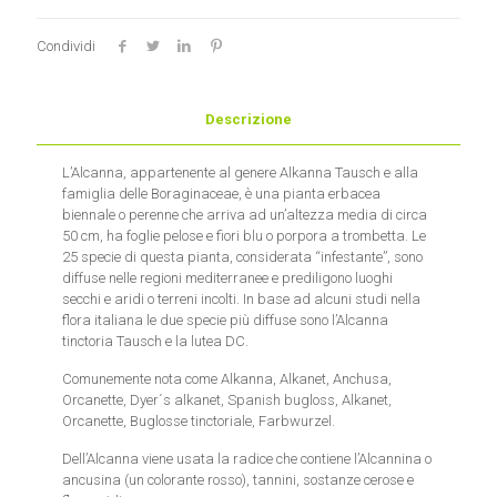
Condividi
Descrizione
L’Alcanna, appartenente al genere Alkanna Tausch e alla
famiglia delle Boraginaceae, è una pianta erbacea
biennale o perenne che arriva ad un’altezza media di circa
50 cm, ha foglie pelose e fiori blu o porpora a trombetta. Le
25 specie di questa pianta, considerata “infestante”, sono
diffuse nelle regioni mediterranee e prediligono luoghi
secchi e aridi o terreni incolti. In base ad alcuni studi nella
flora italiana le due specie più diffuse sono l’Alcanna
tinctoria Tausch e la lutea DC.
Comunemente nota come Alkanna, Alkanet, Anchusa,
Orcanette, Dyer´s alkanet, Spanish bugloss, Alkanet,
Orcanette, Buglosse tinctoriale, Farbwurzel.
Dell’Alcanna viene usata la radice che contiene l’Alcannina o
ancusina (un colorante rosso), tannini, sostanze cerose e