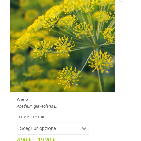
Aneto
Anethum graveolens L.
100 o 500 g frutti
4,90
€
–
19,20
€