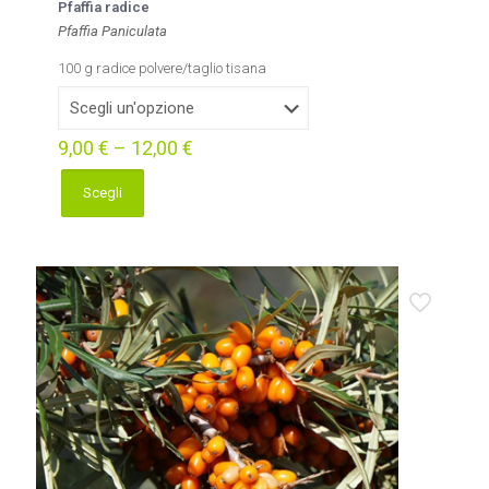
Pfaffia radice
Pfaffia Paniculata
100 g radice polvere/taglio tisana
9,00
€
–
12,00
€
Scegli
Questo
prodotto
ha
più
varianti.
Le
opzioni
possono
essere
scelte
nella
pagina
del
prodotto