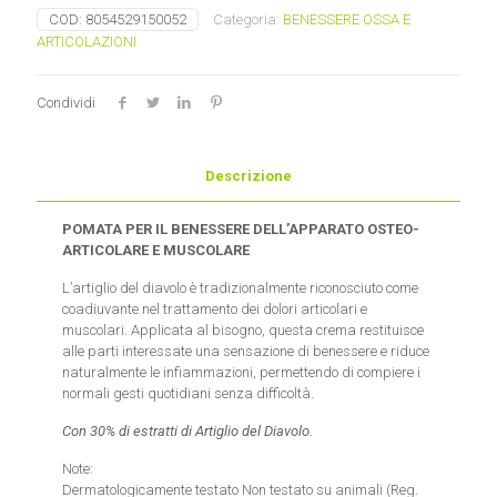
30%
COD:
8054529150052
Categoria:
BENESSERE OSSA E
Naturetica
ARTICOLAZIONI
quantità
Condividi
Descrizione
POMATA PER IL BENESSERE DELL’APPARATO OSTEO-
ARTICOLARE E MUSCOLARE
L’artiglio del diavolo è tradizionalmente riconosciuto come
coadiuvante nel trattamento dei dolori articolari e
muscolari. Applicata al bisogno, questa crema restituisce
alle parti interessate una sensazione di benessere e riduce
naturalmente le infiammazioni, permettendo di compiere i
normali gesti quotidiani senza difficoltà.
Con 30% di estratti di Artiglio del Diavolo.
Note:
Dermatologicamente testato Non testato su animali (Reg.