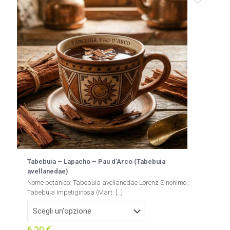
Tabebuia – Lapacho – Pau d’Arco (Tabebuia
avellanedae)
Nome botanico: Tabebuia avellanedae Lorenz Sinonimo :
Tabebuia impetiginosa (Mart.
[…]
6,20
€