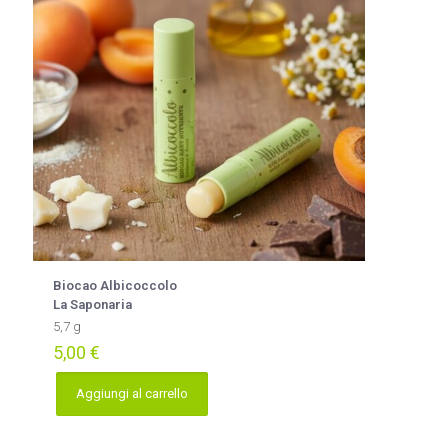
Biocao Albicoccolo
La Saponaria
5,7 g
5,00
€
Aggiungi al carrello