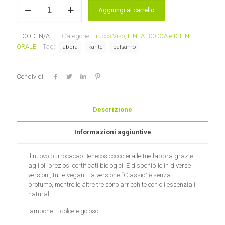
BALSAMO
Aggiungi al carrello
LABBRA
Benecos
quantità
COD:
N/A
Categorie:
Trucco Viso
,
LINEA BOCCA e IGIENE
ORALE
Tag:
labbra
karitè
balsamo
Condividi
Descrizione
Informazioni aggiuntive
Il nuovo burrocacao Benecos coccolerà le tue labbra grazie
agli oli preziosi certificati biologici! È disponibile in diverse
versioni, tutte vegan! La versione “Classic” è senza
profumo, mentre le altre tre sono arricchite con oli essenziali
naturali:
lampone – dolce e goloso