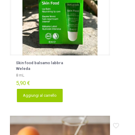
Skin food balsamo labbra
Weleda
8 mL
5,90
€
Aggiungi al carrello