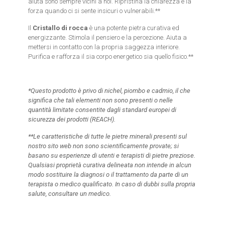
aiuta sono sempre vicini a noi. Ripristina la chiarezza e la
forza quando ci si sente insicuri o vulnerabili.**
Il
Cristallo di rocca
è una potente pietra curativa ed
energizzante. Stimola il pensiero e la percezione. Aiuta a
mettersi in contatto con la propria saggezza interiore.
Purifica e rafforza il sia corpo energetico sia quello fisico.**
*Questo prodotto è privo di nichel, piombo e cadmio, il che
significa che tali elementi non sono presenti o nelle
quantità limitate consentite dagli standard europei di
sicurezza dei prodotti (REACH).
**Le caratteristiche di tutte le pietre minerali presenti sul
nostro sito web non sono scientificamente provate; si
basano su esperienze di utenti e terapisti di pietre preziose.
Qualsiasi proprietà curativa delineata non intende in alcun
modo sostituire la diagnosi o il trattamento da parte di un
terapista o medico qualificato. In caso di dubbi sulla propria
salute, consultare un medico.