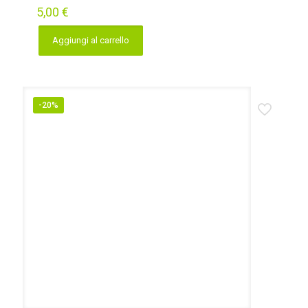
5,00
€
Aggiungi al carrello
-20%