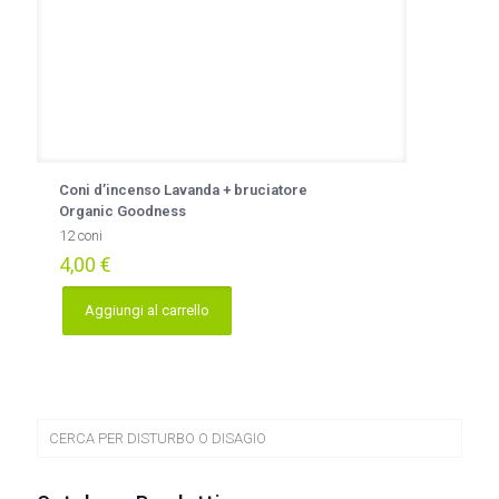
prodotto
Coni d’incenso Lavanda + bruciatore
Organic Goodness
12 coni
4,00
€
Aggiungi al carrello
CERCA PER DISTURBO O DISAGIO