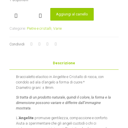
1 disponibili
Aggiungi al carrello
Braccialetto
Cristallo
di
Categorie:
Pietre e cristalli
,
Varie
rocca/Angelite
elastico
quantità
Condividi
Descrizione
Braccialetto elastico in Angelite e Cristallo di rocca, con
ciondolo ad ala d’angelo a forma di cuore.*
Diametro grani: ± 8mm.
Si tratta di un prodotto naturale, quindi il colore, la forma e la
dimensione possono variare e differire dall’immagine
mostrata.
L’
Angelite
promuove gentilezza, compassione e conforto.
Aiuta a sperimentare che gli angeli custodi o chi ci