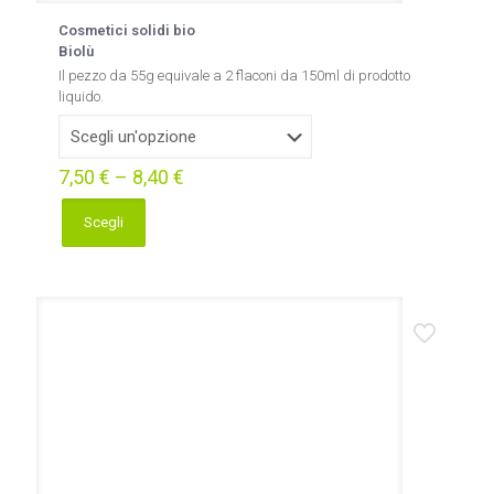
Cosmetici solidi bio
Biolù
Il pezzo da 55g equivale a 2 flaconi da 150ml di prodotto
liquido.
7,50
€
–
8,40
€
Scegli
Questo
prodotto
ha
più
varianti.
Le
opzioni
possono
essere
scelte
nella
pagina
del