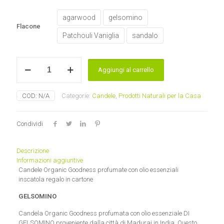
agarwood
gelsomino
Flacone
Patchouli Vaniglia
sandalo
Candela
Aggiungi al carrello
cera
di
soia
COD:
N/A
Categorie:
Candele
,
Prodotti Naturali per la Casa
Organic
Goodness
quantità
Condividi
Descrizione
Informazioni aggiuntive
Candele Organic Goodness profumate con olio essenziali
inscatola regalo in cartone
GELSOMINO
Candela Organic Goodness profumata con olio essenziale DI
GELSOMINO proveniente dalla città di Madurai in India. Questo