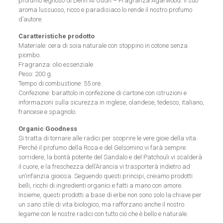
profumo legnoso di Dehn Al Oudh – Fragranza Agarwood. Il suo
aroma lussuoso, ricco e paradisiaco lo rende il nostro profumo
d’autore.
Caratteristiche prodotto
Materiale: cera di soia naturale con stoppino in cotone senza
piombo.
Fragranza: olio essenziale
Peso: 200 g.
Tempo di combustione: 55 ore.
Confezione: barattolo in confezione di cartone con istruzioni e
informazioni sulla sicurezza in inglese, olandese, tedesco, italiano,
francese e spagnolo.
Organic Goodness
Si tratta di tornare alle radici per scoprire le vere gioie della vita.
Perché il profumo della Rosa e del Gelsomino vi farà sempre
sorridere, la bontà potente del Sandalo e del Patchouli vi scalderà
il cuore, e la freschezza dell’Arancia vi trasporterà indietro ad
un’infanzia gioiosa. Seguendo questi principi, creiamo prodotti
belli, ricchi di ingredienti organici e fatti a mano con amore.
Insieme, questi prodotti a base di erbe non sono solo la chiave per
un sano stile di vita biologico, ma rafforzano anche il nostro
legame con le nostre radici con tutto ciò che è bello e naturale.