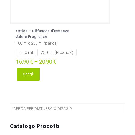
Ortica – Diffusore d’essenza
Adele Fragranze
100 ml o 250 ml ricarica
100 ml
250 ml (Ricarica)
16,90
€
–
20,90
€
Scegli
Questo
prodotto
ha
più
varianti.
Le
CERCA PER DISTURBO O DISAGIO
opzioni
possono
essere
Catalogo Prodotti
scelte
nella