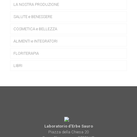
LA NOSTRA PRODUZIONE
pagina
del
prodotto
SALUTE e BENESSERE
COSMETICA e BELLEZZA
ALIMENTI e INTEGRATORI
FLORITERAPIA
LIBRI
Laboratorio d'Erbe Sauro
Piazza della Chiesa 20