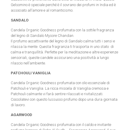
Gelsomino è speciale perché è il sovrano dei profumi in India ed è
associato all’amore e al romanticismo.
SANDALO
Candela Organic Goodness profumata con la sottile fragranza
del legno di Sandalo Mysore Chandan.
Il profumo accattivante del legno di Sandalo calma tutti i sensi e
rilassa la mente. Questa fragranza ti trasporta in uno stato di
calma e tranquillità. Perfette per la meditazione e altre esperienze
sensoriali, queste candele assicurano una positività a lungo
rilascio nell’ambiente.
PATCHOULI VANIGLIA
Candela Organic Goodness profumata con olio essenziale di
Patchouli e Vaniglia. La ricca miscela di Vaniglia cremosa e
Patchouli calmante vi farà sentire rilassati e rivitalizzati.
Coccolatevi con questo lussuoso profumo dopo una dura giornata
di lavoro.
AGARWOOD
Candela Organic Goodness profumata con il caldo e invitante