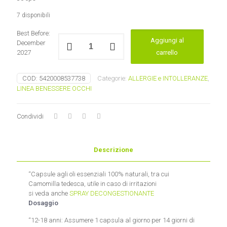
7 disponibili
Best Before:
Capsule
Aggiungi al
December
per
2027
carrello
il
benessere
di
COD:
5420008537738
Categorie:
ALLERGIE e INTOLLERANZE
,
occhi
LINEA BENESSERE OCCHI
e
naso
PRANAROM
Condividi
quantità
Descrizione
“Capsule agli oli essenziali 100% naturali, tra cui
Camomilla tedesca, utile in caso di irritazioni
si veda anche
SPRAY DECONGESTIONANTE
Dosaggio
“12-18 anni: Assumere 1 capsula al giorno per 14 giorni di