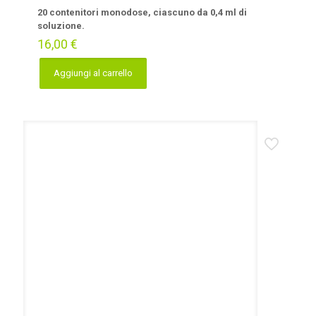
20 contenitori monodose, ciascuno da 0,4 ml di
soluzione.
16,00
€
Aggiungi al carrello