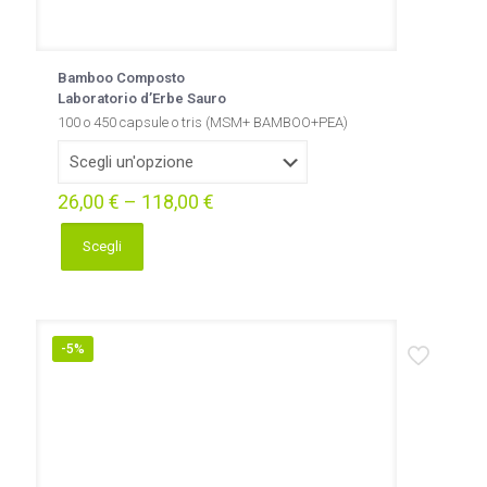
Bamboo Composto
Laboratorio d’Erbe Sauro
100 o 450 capsule o tris (MSM+ BAMBOO+PEA)
26,00
€
–
118,00
€
Scegli
Questo
prodotto
ha
più
varianti.
-5%
Le
opzioni
possono
essere
scelte
nella
pagina