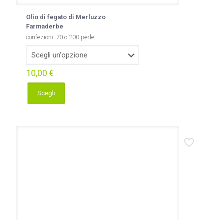
Olio di fegato di Merluzzo
Farmaderbe
confezioni: 70 o 200 perle
10,00
€
Scegli
Questo
prodotto
ha
più
varianti.
Le
opzioni
possono
essere
scelte
nella
pagina
del
prodotto