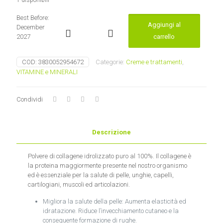
1 disponibili
Best Before:
Aggiungi al
December
COLLAGENE
2027
carrello
puro
Nature's
COD:
3830052954672
Categorie:
Creme e trattamenti
,
finest
VITAMINE e MINERALI
quantità
Condividi
Descrizione
Polvere di collagene idrolizzato puro al 100%. Il collagene è
la proteina maggiormente presente nel nostro organismo
ed è essenziale per la salute di pelle, unghie, capelli,
cartilogiani, muscoli ed articolazioni.
Migliora la salute della pelle: Aumenta elasticità ed
idratazione. Riduce l’invecchiamento cutaneo e la
conseguente formazione di rughe.