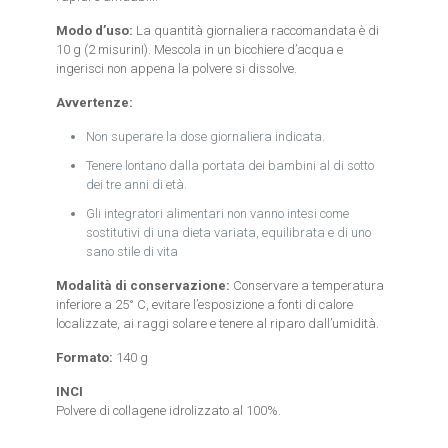
Modo d’uso:
La quantità giornaliera raccomandata è di
10 g (2 misurinI). Mescola in un bicchiere d’acqua e
ingerisci non appena la polvere si dissolve.
Avvertenze:
Non superare la dose giornaliera indicata.
Tenere lontano dalla portata dei bambini al di sotto
dei tre anni di età.
Gli integratori alimentari non vanno intesi come
sostitutivi di una dieta variata, equilibrata e di uno
sano stile di vita
Modalità di conservazione:
Conservare a temperatura
inferiore a 25° C, evitare l’esposizione a fonti di calore
localizzate, ai raggi solare e tenere al riparo dall’umidità.
Formato:
140 g
INCI
Polvere di collagene idrolizzato al 100%.