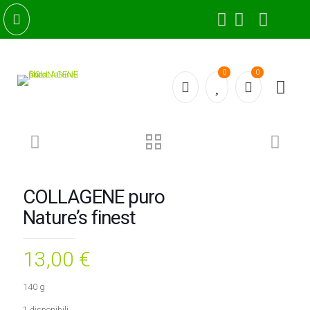
0
0
COLLAGENE puro
Nature’s finest
13,00
€
140 g