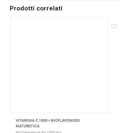
Le
Prodotti correlati
opzioni
possono
essere
scelte
nella
pagina
del
prodotto
VITAMINA C 1000 + BIOFLAVONOIDI
NATURETICA
60 Compresse da 1300 mg