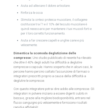
Aiuta ad alleviare il dolore articolare.
Rinforza le ossa
Stimola la sintesi proteica muscolare, il collagene
costituisce tra l’1 e il 10% del tessuto muscolare è
quindi necessario per mantenere i tuoi muscoli forti e
per il loro corretto funzionamento.
Aiuta a far crescere capelli e unghie sane e più
velocemente.
Dimentica la scomoda deglutizione delle
compresse:
Uno studio pubblicato di recente ha rilevato
che oltre il 40% degli adulti ha difficoltà a deglutire
compresse o capsule. Hanno scoperto che in alcuni casi, le
persone hanno persino saltato l’assunzione di farmaci o
integratori prescritti proprio a causa della difficoltà a
deglutire le compresse.
Con questo integratore potrai dire addio alle compresse. Gli
integratori in polvere iniziano a essere digeriti subito in
bocca e, grazie alla migliore biodisponibilità, entrano nel
flusso sanguigno più velocemente e forniscono risultati
rapidi e affidabili!