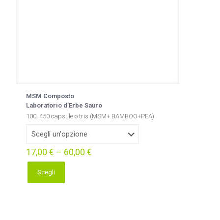
del
prodotto
MSM Composto
Laboratorio d’Erbe Sauro
100, 450 capsule o tris (MSM+ BAMBOO+PEA)
17,00
€
–
60,00
€
Scegli
Questo
prodotto
ha
più
varianti.