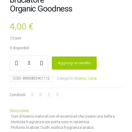
Organic Goodness
4,00
€
12 coni
3 disponibili
Coni
Aggiungi al carrello
d’incenso
Aranbian
Oudh
COD:
8903833901112
Categorie:
Incensi
,
Varie
+
bruciatore
Organic
Condividi
Goodness
quantità
Descrizione
Coni d’incenso naturali con oli essenziali che creano una bella e
morbida fragranza con porta cono in ceramica.
Profumo Arabian Oudh: esotica fragranza araba.