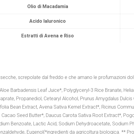
Olio di Macadamia
Acido Ialuronico
Estratti di Avena e Riso
secche, screpolate dal freddo e che amano le profumazioni dol
 Aloe Barbadensis Leaf Juice*, Polyglyceryl-3 Rice Branate, Helia
aprate, Propanediol, Cetearyl Alcohol, Prunus Amygdalus Dulcis 
nifolia Bean Extract, Avena Sativa Kernel Extract*, Ricinus Commu
acao Seed Butter*, Daucus Carota Sativa Root Extract*, Pogos
dium Benzoate, Lactic Acid, Sodium Dehydroacetate, Sodium Phyta
enzaldehyde, Eugenol(*ingredienti da agricoltura biologica. ** Pro