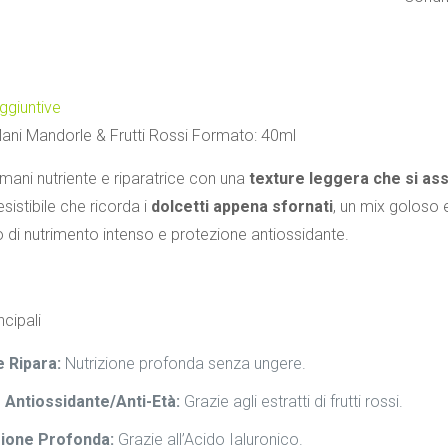
ggiuntive
ni Mandorle & Frutti Rossi Formato: 40ml
ani nutriente e riparatrice con una
texture leggera che si a
sistibile che ricorda i
dolcetti appena sfornati
, un mix goloso 
 di nutrimento intenso e protezione antiossidante.
ncipali
e Ripara:
Nutrizione profonda senza ungere.
 Antiossidante/Anti-Età:
Grazie agli estratti di frutti rossi.
zione Profonda:
Grazie all’Acido Ialuronico.