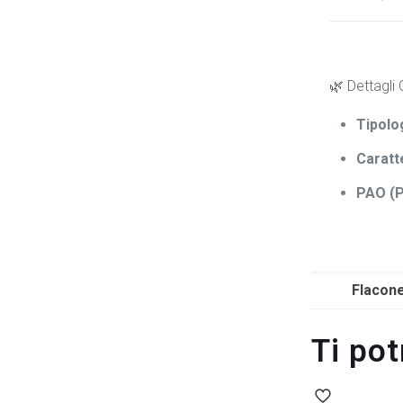
🌿 Dettagli
Tipolo
Caratt
PAO (P
Flacon
Ti po