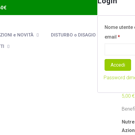
Login
60€
Nome utente o
IONI e NOVITÀ
DISTURBO o DISAGIO
email
*
TI
Accedi
Eco
Password dime
La 
5,00
€
Benefi
Nutre
Azion