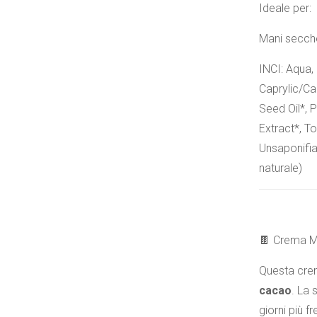
Ideale per:
Mani secche
INCI: Aqua,
Caprylic/Ca
Seed Oil*, 
Extract*, T
Unsaponifia
naturale)
🍫 Crema M
Questa crem
cacao
. La 
giorni più f