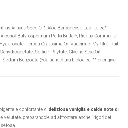
anthus Annuus Seed Oil*, Aloe Barbadensis Leaf Juice*,
l Alcohol, Butyrospermum Parkii Butter*, Ricinus Communis
Hyaluronate, Persea Gratissima Oil, Vaccinium Myrtillus Fruit
 Dehydroacetate, Sodium Phytate, Glycine Soja Oil
 Sodium Benzoate (*da agricoltura biologica, ** di origine
olgente e confortante di
deliziosa vaniglia e calde note di
 vellutate, preparandole ad affrontare anche i rigori dei
e setosa.