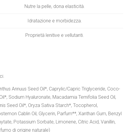
Nutre la pelle, dona elasticità.
Idratazione e morbidezza.
Proprietà lenitive e vellutanti.
ci.
nthus Annuus Seed Oil*, Caprylic/Capric Triglyceride, Coco-
Oil*, Sodium Hyaluronate, Macadamia Ternifolia Seed Oil,
nis Seed Oil*, Oryza Sativa Starch*, Tocopherol,
temon Cablin Oil, Glycerin, Parfum**, Xanthan Gum, Benzyl
te, Potassium Sorbate, Limonene, Citric Acid, Vanillin,
fumo di origine naturale)