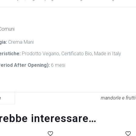
 Comuni
gia:
Crema Mani
eristiche:
Prodotto Vegano, Certificato Bio, Made in Italy
eriod After Opening):
6 mesi
e
mandorle e frutti
trebbe interessare…