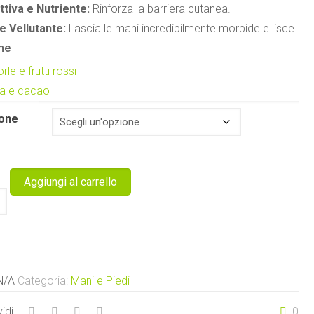
ttiva e Nutriente:
Rinforza la barriera cutanea.
e Vellutante:
Lascia le mani incredibilmente morbide e lisce.
ne
le e frutti rossi
ia e cacao
cone
Aggiungi al carrello
a
aria
N/A
Categoria:
Mani e Piedi
tà
idi
0