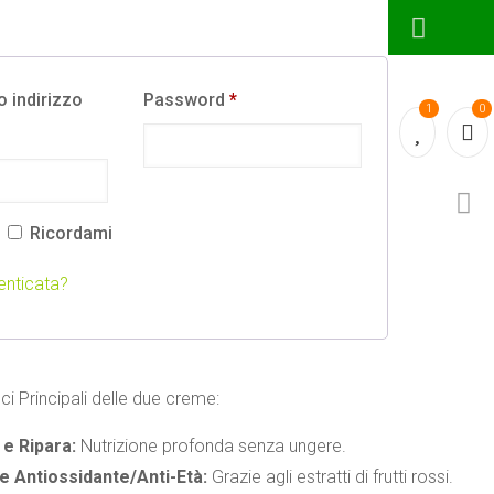
 indirizzo
Password
*
1
0
Ricordami
 Crema mani
nticata?
Saponaria
ci Principali delle due creme:
 e Ripara:
Nutrizione profonda senza ungere.
e Antiossidante/Anti-Età:
Grazie agli estratti di frutti rossi.