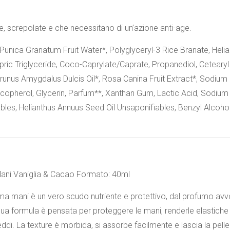
, screpolate e che necessitano di un’azione anti-age.
 Punica Granatum Fruit Water*, Polyglyceryl-3 Rice Branate, Heli
pric Triglyceride, Coco-Caprylate/Caprate, Propanediol, Ceteary
Prunus Amygdalus Dulcis Oil*, Rosa Canina Fruit Extract*, Sodium 
ocopherol, Glycerin, Parfum**, Xanthan Gum, Lactic Acid, Sodium
bles, Helianthus Annuus Seed Oil Unsaponifiables, Benzyl Alcohol,
ani Vaniglia & Cacao Formato: 40ml
a mani è un vero scudo nutriente e protettivo, dal profumo avv
sua formula è pensata per proteggere le mani, renderle elastiche e
reddi. La texture è morbida, si assorbe facilmente e lascia la pell