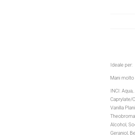
Ideale per:
Mani molto 
INCI: Aqua,
Caprylate/C
Vanilla Pla
Theobroma C
Alcohol, So
Geraniol, B