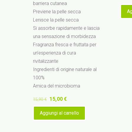
barriera cutanea
Ag
Previene la pelle secca
Lenisce la pelle secca
Si assorbe rapidamente e lascia
una sensazione di morbidezza
Fragranza fresca e fruttata per
un’esperienza di cura
rivitalizzante
Ingredienti di origine naturale al
100%
Amica del microbioma
Il
Il
15,00
€
15,90
€
prezzo
prezzo
Aggiungi al carrello
originale
attuale
era:
è:
15,90 €.
15,00 €.