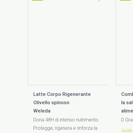
Latte Corpo Rigenerante
Comb
Olivello spinoso
la sa
Weleda
alim
Dona 48H di intenso nutrimento
D Gra
Protegge, rigenera e rinforza la
16,00