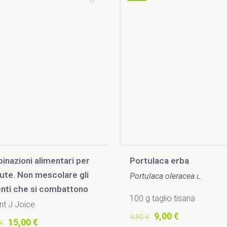
inazioni alimentari per
Portulaca erba
lute. Non mescolare gli
Portulaca oleracea
L.
enti che si combattono
100 g taglio tisana
nt J Joice
Il
Il
9,00
€
9,90
€
Il
Il
15,00
€
€