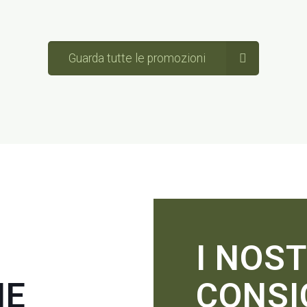
Guarda tutte le promozioni
I
I NOST
HE
CONSI