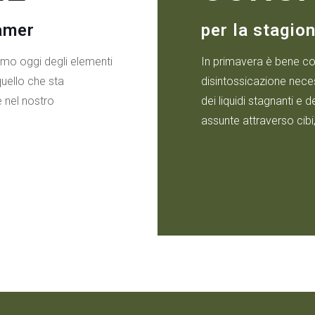
amer
per la stagio
amo oggi degli elementi
In primavera è bene c
uello che sta
disintossicazione necess
 nel nostro
dei liquidi stagnanti e
assunte attraverso cibi, 