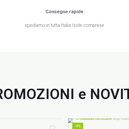
Consegne rapide
spediamo in tutta Italia Isole comprese
ROMOZIONI e NOVIT
-9%