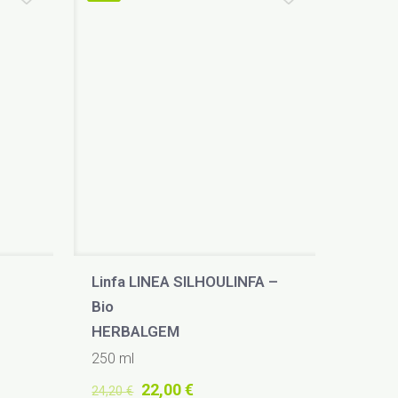
Linfa LINEA SILHOULINFA –
Bio
HERBALGEM
250 ml
Il
Il
22,00
€
24,20
€