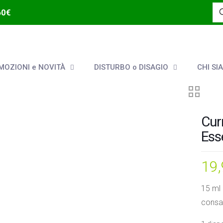
60€
OZIONI e NOVITÀ
DISTURBO o DISAGIO
CHI SI
Cur
Ess
19
15 ml
consap