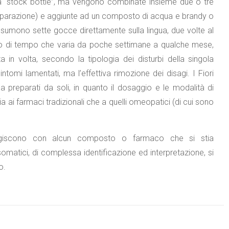
la “stock bottle”, ma vengono combinate insieme due o tre
eparazione) e aggiunte ad un composto di acqua e brandy o
umono sette gocce direttamente sulla lingua, due volte al
iodo di tempo che varia da poche settimane a qualche mese,
in volta, secondo la tipologia dei disturbi della singola
omi lamentati, ma l’effettiva rimozione dei disagi. I Fiori
 preparati da soli, in quanto il dosaggio e le modalità di
ai farmaci tradizionali che a quelli omeopatici (di cui sono
teragiscono con alcun composto o farmaco che si stia
atici, di complessa identificazione ed interpretazione, si
o.