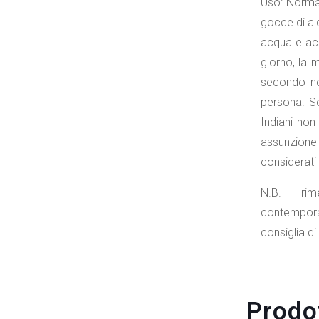
Uso: Normal
gocce di al
acqua e ace
giorno, la 
secondo nec
persona. So
Indiani non
assunzione 
considerati
N.B. I rim
contemporan
consiglia d
Prodot