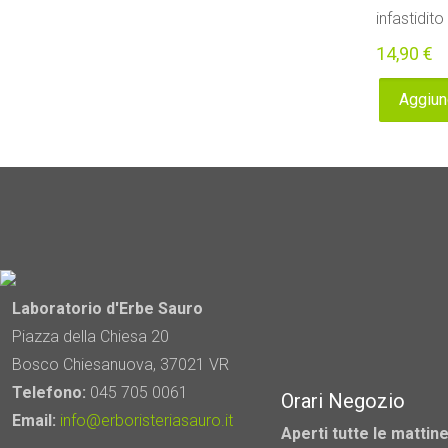
infastidito
14,90
€
Aggiung
Laboratorio d'Erbe Sauro
Piazza della Chiesa 20
Bosco Chiesanuova, 37021 VR
Telefono:
045 705 0061
Orari Negozio
Email:
info@erboristeriasauro.it
Aperti tutte le mattine