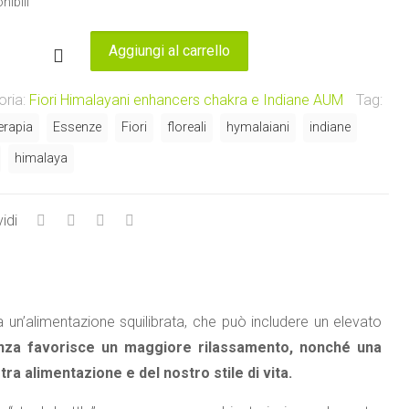
nibili
Aggiungi al carrello
oria:
Fiori Himalayani enhancers chakra e Indiane AUM
Tag:
r
terapia
Essenze
Fiori
floreali
hymalaiani
indiane
aya
himalaya
ii)
ze
ne
idi
tà
a un’alimentazione squilibrata, che può includere un elevato
za favorisce un maggiore rilassamento, nonché una
ra alimentazione e del nostro stile di vita.