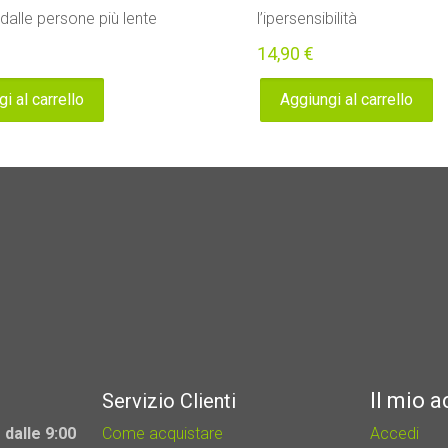
 dalle persone più lente
l’ipersensibilità
14,90
€
i al carrello
Aggiungi al carrello
Il mio 
Servizio Clienti
 dalle 9:00
Come acquistare
Accedi