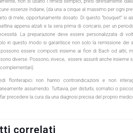
mente, non si usano i rimedi semplici, presi direttamente dal
cune essenze Indiane, (da una a cinque al massimo per ogni pr
to di mele, opportunamente dosato. Di questo “bouquet” si ass
mattina appena alzati e la sera prima di coricarsi, per un per
essità. La preparazione deve essere personalizzata di volta 
lo in questo modo si garantisce non solo la remissione dei sint
 possono essere composti insieme ai fiori di Bach od altri, ma
sono diverse. Possono, invece, essere assunti anche insieme sia 
 complementari).
edi floriterapici non hanno controindicazioni e non in
eamente assumendo. Tuttavia, per disturbi, somatici o psicosom
i far precedere la cura da una diagnosi precisa del proprio medic
ti correlati