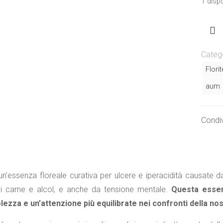
1 dispo
Curry
leaf
Categ
flowe
Flori
(Murr
aum
koenig
Essen
India
Condiv
AUM
quanti
i un’essenza floreale curativa per ulcere e iperacidità causate d
 carne e alcol, e anche da tensione mentale.
Questa essen
zza e un’attenzione più equilibrate nei confronti della nost