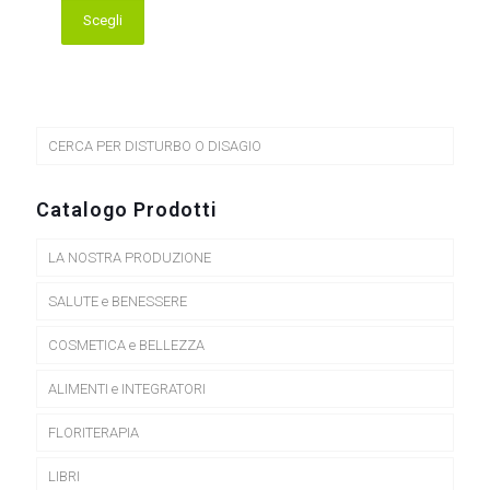
Scegli
Questo
prodotto
ha
più
varianti.
Le
CERCA PER DISTURBO O DISAGIO
opzioni
possono
essere
Catalogo Prodotti
scelte
nella
LA NOSTRA PRODUZIONE
pagina
del
prodotto
SALUTE e BENESSERE
COSMETICA e BELLEZZA
ALIMENTI e INTEGRATORI
FLORITERAPIA
LIBRI