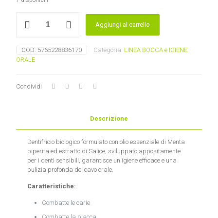
7 disponibili
Dentifricio
Aggiungi al carrello
Menta
Forte
Urtekram
COD:
5765228836170
Categoria:
LINEA BOCCA e IGIENE
quantità
ORALE
Condividi
Descrizione
Dentifricio biologico formulato con olio essenziale di Menta
piperita ed estratto di Salice, sviluppato appositamente
per i denti sensibili, garantisce un igiene efficace e una
pulizia profonda del cavo orale.
Caratteristiche:
Combatte le carie
Combatte la placca