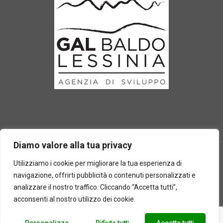
Diamo valore alla tua privacy
Utilizziamo i cookie per migliorare la tua esperienza di
navigazione, offrirti pubblicità o contenuti personalizzati e
2025 © Laboratorio d'erbe Sauro - P.IVA 05049760233. Tutti i
analizzare il nostro traffico. Cliccando “Accetta tutti”,
diritti riservati | Designed by
BEWEB
acconsenti al nostro utilizzo dei cookie.