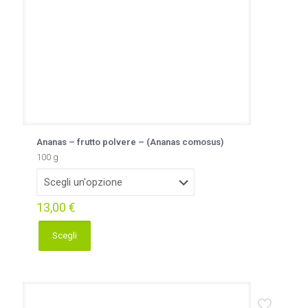
Ananas – frutto polvere – (Ananas comosus)
100 g
13,00
€
Scegli
Questo
prodotto
ha
più
varianti.
Le