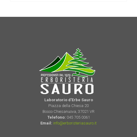
Laboratorio d'Erbe Sauro
Piazza della Chiesa 20
Bosco Chiesanuova, 37021 VR
Telefono:
045 705 0061
Email:
info@erboristeriasauro.it