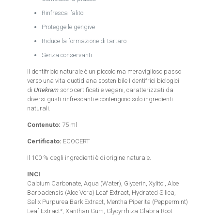
Rinfresca l’alito
Protegge le gengive
Riduce la formazione di tartaro
Senza conservanti
Il dentifricio naturale è un piccolo ma meraviglioso passo
verso una vita quotidiana sostenibile I dentifrici biologici
di
Urtekram
sono certificati e vegani, caratterizzati da
diversi gusti rinfrescanti e contengono solo ingredienti
naturali.
Contenuto:
75 ml
Certificato:
ECOCERT
Il 100 % degli ingredienti è di origine naturale.
INCI
Calcium Carbonate, Aqua (Water), Glycerin, Xylitol, Aloe
Barbadensis (Aloe Vera) Leaf Extract, Hydrated Silica,
Salix Purpurea Bark Extract, Mentha Piperita (Peppermint)
Leaf Extract*, Xanthan Gum, Glycyrrhiza Glabra Root