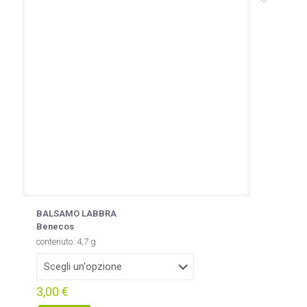
opzioni
possono
essere
scelte
nella
pagina
del
prodotto
BALSAMO LABBRA
Benecos
contenuto: 4,7 g
3,00
€