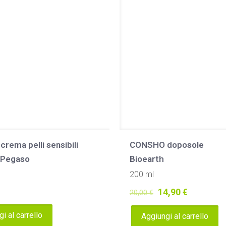
rema pelli sensibili
CONSHO doposole
Pegaso
Bioearth
200 ml
Il
Il
14,90
€
20,00
€
prezzo
prezzo
i al carrello
Aggiungi al carrello
originale
attuale