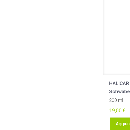
HALICAR c
Schwabe
200 ml
19,00
€
Aggiung