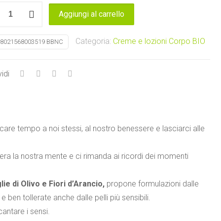
E
Aggiungi al carrello
A
a
Categoria:
Creme e lozioni Corpo BIO
8021568003519 BBNC
go
idi
tà
care tempo a noi stessi, al nostro benessere e lasciarci alle
ibera la nostra mente e ci rimanda ai ricordi dei momenti
glie di Olivo e Fiori d’Arancio,
propone formulazioni dalle
e ben tollerate anche dalle pelli più sensibili.
antare i sensi.