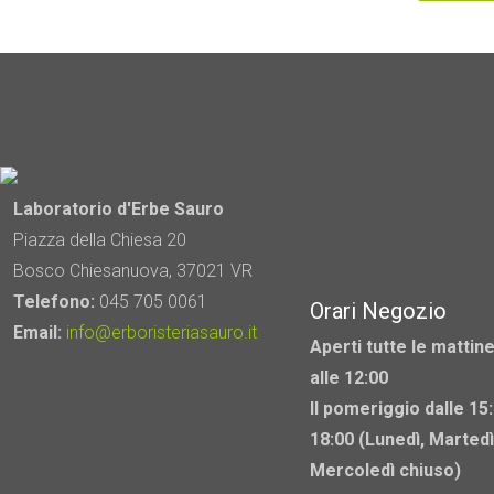
Laboratorio d'Erbe Sauro
Piazza della Chiesa 20
Bosco Chiesanuova, 37021 VR
Telefono:
045 705 0061
Orari Negozio
Email:
info@erboristeriasauro.it
Aperti tutte le mattine
alle 12:00
Il pomeriggio dalle 15:
18:00 (Lunedì, Martedì
Mercoledì chiuso)