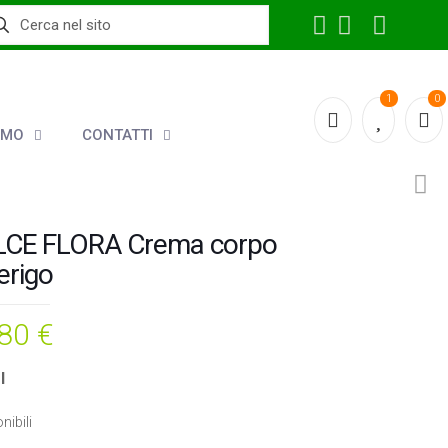
1
0
AMO
CONTATTI
CE FLORA Crema corpo
rigo
,80
€
l
nibili