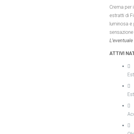
Crema per il
estratti di 
luminosa e 
sensazione 
L’eventuale 
ATTIVI NA
Est
Est
Acq
Oli