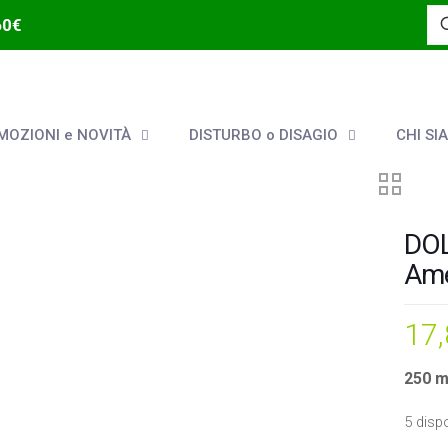
60€
OZIONI e NOVITÀ
DISTURBO o DISAGIO
CHI SI
DOL
Ame
17
250 m
5 dispo