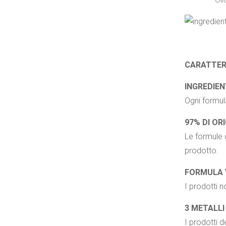
CARATTERI
INGREDIEN
Ogni formula
97% DI OR
Le formule c
prodotto.
FORMULA 
I prodotti n
3 METALLI
I prodotti d