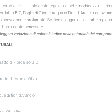
 corpo che in un solo gesto regala alla pelle morbidezza, nutriment
Fiordaliso BIO, Foglie di Olivo e Acqua di Fiori di Arancio ad azion
piacevolmente profumata. Soffice e leggera, si assorbe rapidam
di prolungato benessere.
leggera variazione di colore è indice della naturalità dei componen
TURALI:
ratto di Fiordaliso BIO
ratto di foglie di Olivo
ua di fiori d’Arancio
o di Oliva Bio