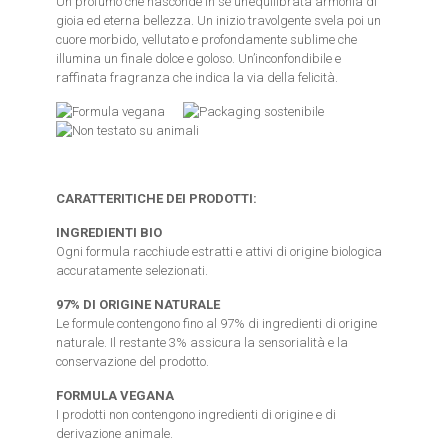
Un profumo che nasconde in sè un’equilibrata armonia di
gioia ed eterna bellezza. Un inizio travolgente svela poi un
cuore morbido, vellutato e profondamente sublime che
illumina un finale dolce e goloso. Un’inconfondibile e
raffinata fragranza che indica la via della felicità.
CARATTERITICHE DEI PRODOTTI:
INGREDIENTI BIO
Ogni formula racchiude estratti e attivi di origine biologica
accuratamente selezionati.
97% DI ORIGINE NATURALE
Le formule contengono fino al 97% di ingredienti di origine
naturale. Il restante 3% assicura la sensorialità e la
conservazione del prodotto.
FORMULA VEGANA
I prodotti non contengono ingredienti di origine e di
derivazione animale.