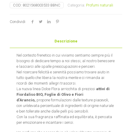
de
COD:
8021568003533 BBNC
Categoria:
Profumi naturali
parfum
Amerigo
quantità
Condividi
Descrizione
Nel contesto frenetico in cui viviamo sentiamo sempre più il
bisogno di dedicare tempo a noi stessi, al nostro benessere
e lasciarci alle spalle preoccupazioni e pensieri.
Nel ricercare felicità e serenità possiamo trovare aiuto in
tutto quello che libera la nostra mente e ci rimanda ai
ricordi dei momenti allegri trascorsi.
La nuova linea Dolce Flora arricchita di preziosi
attivi di
Fiordaliso BIO, Foglie di Olivo e Fiori
d’Arancio,
propone formulazioni dalle texture piacevoli,
con un’elevata percentuale di ingredienti di origine naturale
e ben tollerate anche dalle pelli più sensibili.
Con la sua fragranza raffinata ed equilibrata, è pensata
per emozionare e incantare i sensi.