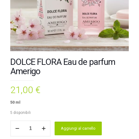
DOLCE FLORA Eau de parfum
Amerigo
21,00
€
50 ml
5 disponibili
DOLCE
Aggiungi al carrello
FLORA
Eau