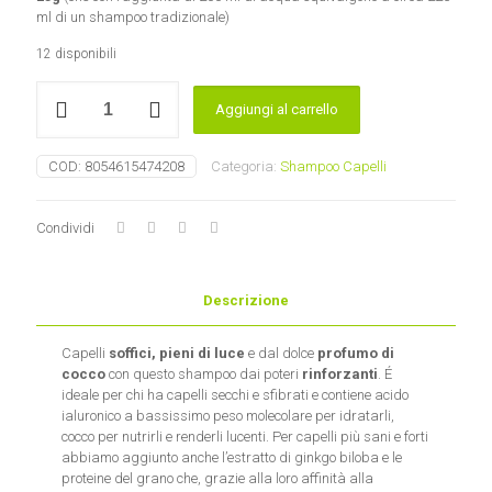
ml di un shampoo tradizionale)
12 disponibili
Eco
Aggiungi al carrello
Powder
Shampoo
Cocco&Acido
COD:
8054615474208
Categoria:
Shampoo Capelli
Ialuronico
La
Saponaria
Condividi
quantità
Descrizione
Capelli
soffici, pieni di luce
e dal dolce
profumo di
cocco
con questo shampoo dai poteri
rinforzanti
. É
ideale per chi ha capelli secchi e sfibrati e contiene acido
ialuronico a bassissimo peso molecolare per idratarli,
cocco per nutrirli e renderli lucenti. Per capelli più sani e forti
abbiamo aggiunto anche l’estratto di ginkgo biloba e le
proteine del grano che, grazie alla loro affinità alla