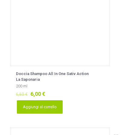
Doccia Shampoo All In One Sativ Action
La Saponaria
200 ml
Il
Il
6,00
€
6,60
€
prezzo
prezzo
originale
attuale
Aggiungi al carrello
era:
è:
6,60 €.
6,00 €.