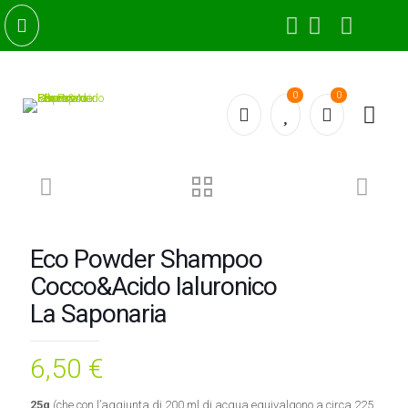
0
0
Eco Powder Shampoo
Cocco&Acido Ialuronico
La Saponaria
6,50
€
25g
(che con l’aggiunta di 200 ml di acqua equivalgono a circa 225