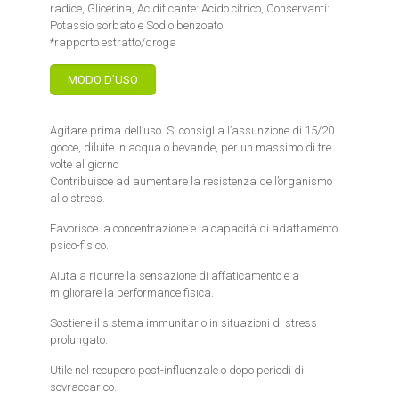
radice, Glicerina, Acidificante: Acido citrico, Conservanti:
Potassio sorbato e Sodio benzoato.
*rapporto estratto/droga
MODO D’USO
Agitare prima dell’uso. Si consiglia l’assunzione di 15/20
gocce, diluite in acqua o bevande, per un massimo di tre
volte al giorno
Contribuisce ad aumentare la resistenza dell’organismo
allo stress.
Favorisce la concentrazione e la capacità di adattamento
psico-fisico.
Aiuta a ridurre la sensazione di affaticamento e a
migliorare la performance fisica.
Sostiene il sistema immunitario in situazioni di stress
prolungato.
Utile nel recupero post-influenzale o dopo periodi di
sovraccarico.