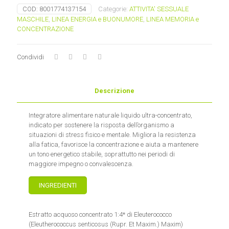
quantità
COD:
8001774137154
Categorie:
ATTIVITA' SESSUALE
MASCHILE
,
LINEA ENERGIA e BUONUMORE
,
LINEA MEMORIA e
CONCENTRAZIONE
Condividi
Descrizione
Integratore alimentare naturale liquido ultra-concentrato,
indicato per sostenere la risposta dell’organismo a
situazioni di stress fisico e mentale. Migliora la resistenza
alla fatica, favorisce la concentrazione e aiuta a mantenere
un tono energetico stabile, soprattutto nei periodi di
maggiore impegno o convalescenza.
INGREDIENTI
Estratto acquoso concentrato 1:4* di Eleuterococco
(Eleutherococcus senticosus (Rupr. Et Maxim.) Maxim)