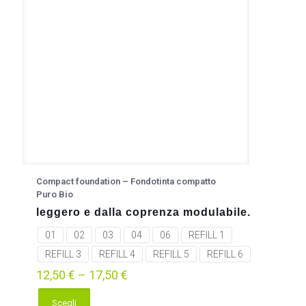
essere
scelte
nella
pagina
del
prodotto
Compact foundation – Fondotinta compatto
Puro Bio
leggero e dalla coprenza modulabile.
01
02
03
04
06
REFILL 1
REFILL 3
REFILL 4
REFILL 5
REFILL 6
12,50
€
–
17,50
€
Scegli