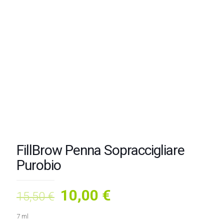
FillBrow Penna Sopraccigliare
Purobio
Il
Il
10,00
€
15,50
€
prezzo
prezzo
7 ml