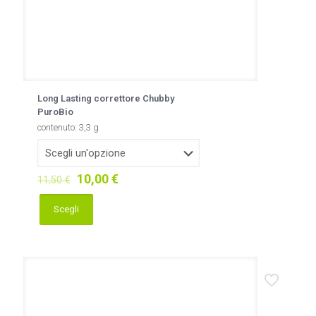
Long Lasting correttore Chubby
PuroBio
contenuto: 3,3 g
Il
Il
10,00
€
11,50
€
prezzo
prezzo
originale
attuale
Scegli
Questo
era:
è:
prodotto
11,50 €.
10,00 €.
ha
più
varianti.
Le
opzioni
possono