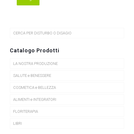
Questo
prodotto
ha
più
varianti.
Le
CERCA PER DISTURBO O DISAGIO
opzioni
possono
essere
Catalogo Prodotti
scelte
nella
LA NOSTRA PRODUZIONE
pagina
del
prodotto
SALUTE e BENESSERE
COSMETICA e BELLEZZA
ALIMENTI e INTEGRATORI
FLORITERAPIA
LIBRI