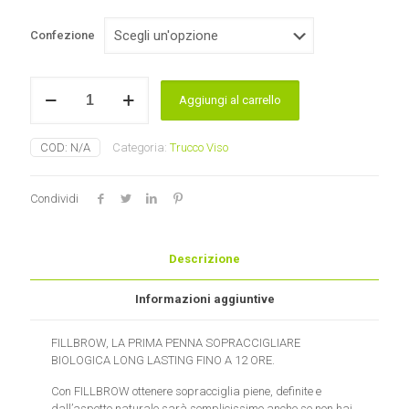
originale
attuale
era:
è:
Confezione
15,50 €.
10,00 €.
FillBrow
Aggiungi al carrello
Penna
Sopraccigliare
Purobio
COD:
N/A
Categoria:
Trucco Viso
quantità
Condividi
Descrizione
Informazioni aggiuntive
FILLBROW, LA PRIMA PENNA SOPRACCIGLIARE
BIOLOGICA LONG LASTING FINO A 12 ORE.
Con FILLBROW ottenere sopracciglia piene, definite e
dall’aspetto naturale sarà semplicissimo anche se non hai