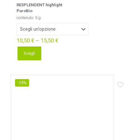
RESPLENDENT highlight
PuroBio
contenuto: 9 g
10,50
€
–
15,50
€
Scegli
Questo
prodotto
ha
più
varianti.
-13%
Le
opzioni
possono
essere
scelte
nella
pagina
del
prodotto