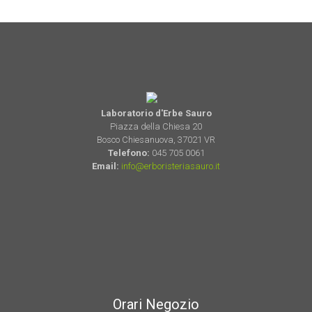
Laboratorio d'Erbe Sauro
Piazza della Chiesa 20
Bosco Chiesanuova, 37021 VR
Telefono:
045 705 0061
Email:
info@erboristeriasauro.it
Orari Negozio