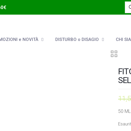
60€
OZIONI e NOVITÀ
DISTURBO o DISAGIO
CHI SI
FIT
SE
11,
50 ML
Esauri