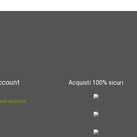
account
Acquisti 100% sicuri
uovo account