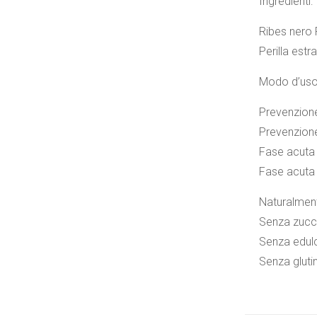
Ingredienti:
Ribes nero 
Perilla est
Modo d’uso
Prevenzione
Prevenzione
Fase acuta 
Fase acuta 
Naturalmente
Senza zucch
Senza edulco
Senza gluti