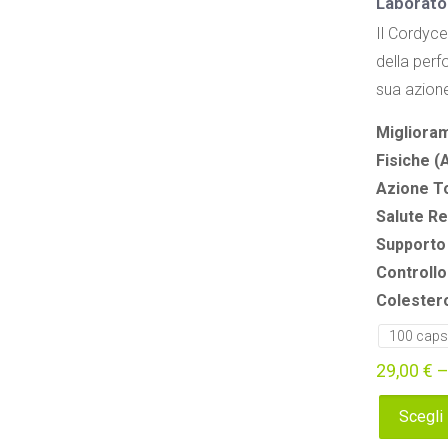
Laborato
Il Cordyce
della perf
sua azion
Migliora
Fisiche (
Azione T
Salute Re
Supporto
Controllo
Colester
100 caps
29,00
€
Scegli
Questo