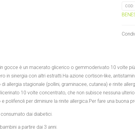
COD:
BENES
Condiv
y in gocce è un macerato glicerico o gemmoderivato 10 volte più 
ro in sinergia con altri estratti.Ha azione cortison-like, antistami
di allergia stagionale (pollini, graminacee, cutanea) e rinite allergi
icerinato 10 volte concentrato, che non subisce nessuna ulteriore
e polifenoli per diminiure la rinite allergica.Per fare una buona p
consumato dai diabetici.
 bambini a partire dai 3 anni.