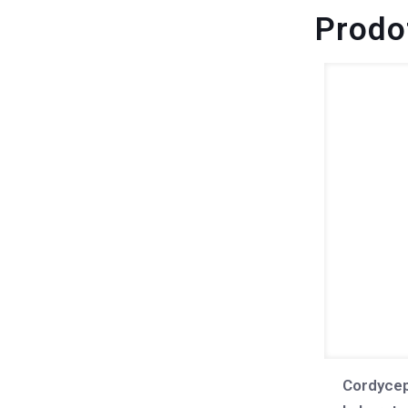
Prodot
Cordycep