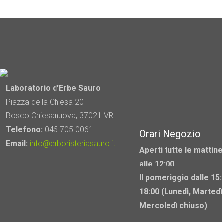
prodotto
ha
più
varianti.
Le
opzioni
possono
Laboratorio d'Erbe Sauro
essere
Piazza della Chiesa 20
scelte
Bosco Chiesanuova, 37021 VR
nella
Telefono:
045 705 0061
Orari Negozio
pagina
Email:
info@erboristeriasauro.it
Aperti tutte le mattine
del
alle 12:00
prodotto
Il pomeriggio dalle 15:
18:00 (Lunedì, Martedì
Mercoledì chiuso)