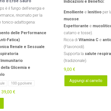
rio d’Erbe Sauro
Indicazioni e Benefici:
ps è il fungo dell’energia e
Emolliente
e
lenitivo
per 
ormance, rinomato per la
mucose
.
e tonico-adattogena:
Espettorante
e
mucolitic
mento delle Performance
catarro e tosse).
Anti-Fatica)
Ricca di
Vitamina C
e
anti
onica Renale e Sessuale
.
(Flavonoidi).
spiratoria
Supporta la
salute respira
 Immunitario
(tradizionale).
 della Glicemia e
9,00
€
olo
Aggiungi al carrello
ule
100 g polvere
–
39,00
€