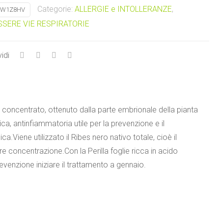
11,50 €.
5,00 €.
Categorie:
ALLERGIE e INTOLLERANZE
,
W1Z8HV
SERE VIE RESPIRATORIE
idi
concentrato, ottenuto dalla parte embrionale della pianta
nica, antinfiammatoria utile per la prevenzione e il
ca.Viene utilizzato il Ribes nero nativo totale, cioè il
 concentrazione.Con la Perilla foglie ricca in acido
revenzione iniziare il trattamento a gennaio.