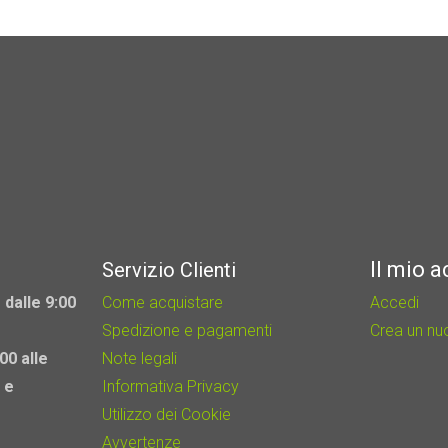
Il mio 
Servizio Clienti
 dalle 9:00
Come acquistare
Accedi
Spedizione e pagamenti
Crea un n
00 alle
Note legali
 e
Informativa Privacy
Utilizzo dei Cookie
Avvertenze