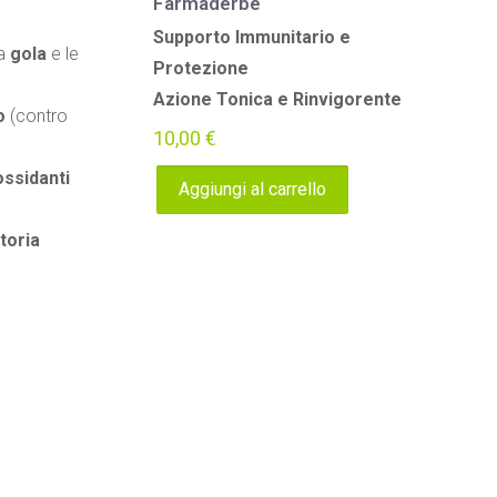
Farmaderbe
Supporto Immunitario e
la
gola
e le
Protezione
Azione Tonica e Rinvigorente
o
(contro
10,00
€
ossidanti
Aggiungi al carrello
toria