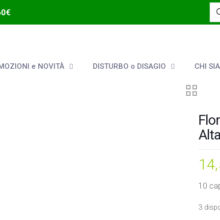
60€
OZIONI e NOVITÀ
DISTURBO o DISAGIO
CHI SI
Flor
Alt
14
10 ca
3 dispo