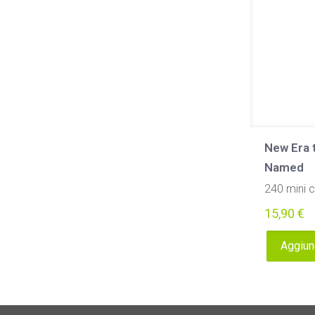
New Era 
Named
240 mini 
15,90
€
Aggiung