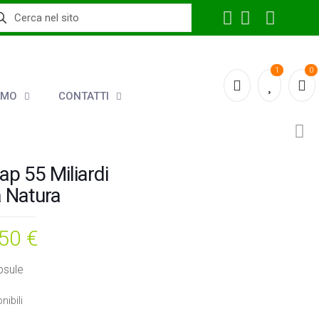
1
0
AMO
CONTATTI
ap 55 Miliardi
a Natura
,50
€
psule
nibili