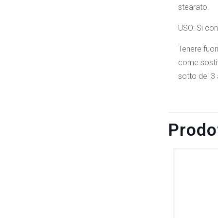
stearato.
USO: Si cons
Tenere fuori
come sostitu
sotto dei 3 
Prodot