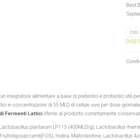
Best B
Septe
COD:
DIGE
Condiv
un integratore alimentare a base di prebiotici e probiotici utili per 
tici in concentrazione di 55 MLD di cellule vive per dose giornalie
 di Fermenti Lattici
riferite al prodotto correttamente conserva
: Lactobacillus plantarum LP115 (400MLD/g), Lactobacillus rh
Fruttoligosaccaridi(FOS), Inulina, Maltodestrine, Lactobacillus 