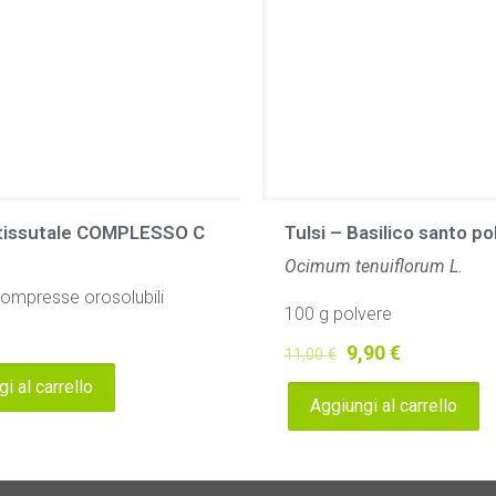
tissutale COMPLESSO C
Tulsi – Basilico santo po
Ocimum tenuiflorum L.
compresse orosolubili
100 g polvere
Il
Il
9,90
€
11,00
€
prezzo
prezzo
i al carrello
Aggiungi al carrello
originale
attuale
era:
è:
11,00 €.
9,90 €.