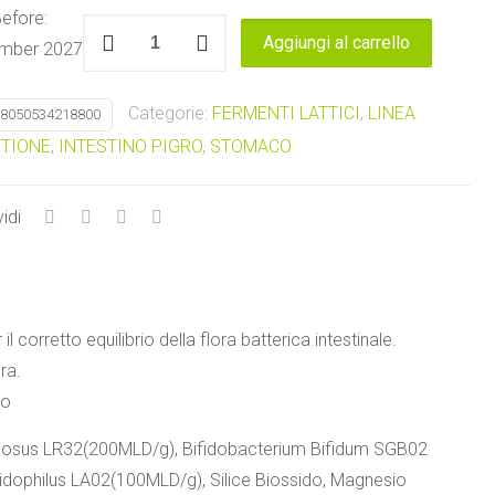
efore:
Florap
Aggiungi al carrello
mber 2027
55
Miliardi
Categorie:
FERMENTI LATTICI
,
LINEA
8050534218800
Alta
STIONE
,
INTESTINO PIGRO
,
STOMACO
Natura
quantità
idi
il corretto equilibrio della flora batterica intestinale.
ra.
to
amnosus LR32(200MLD/g), Bifidobacterium Bifidum SGB02
Acidophilus LA02(100MLD/g), Silice Biossido, Magnesio