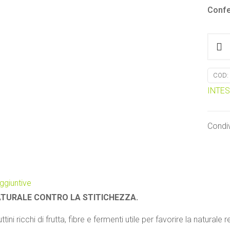
Confe
FRUT
Mirtilli
delica
COD:
regola
INTES
intest
LARIX
quanti
Condiv
ggiuntive
ATURALE CONTRO LA STITICHEZZA.
ttini ricchi di frutta, fibre e fermenti utile per favorire la naturale