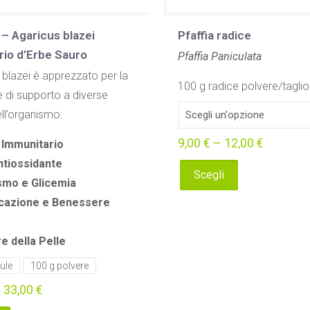
 – Agaricus blazei
Pfaffia radice
rio d’Erbe Sauro
Pfaffia Paniculata
 blazei è apprezzato per la
100 g radice polvere/taglio
 di supporto a diverse
ell’organismo:
9,00
€
–
12,00
€
 Immunitario
ntiossidante
Scegli
smo e Glicemia
Questo
icazione e Benessere
prodotto
ha
 della Pelle
più
varianti.
ule
100 g polvere
Le
–
33,00
€
opzioni