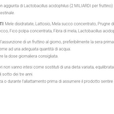
on aggiunta di Lactobacillus acidophilus (2 MILIARDI per fruttino) 
testinale.
TI
: Mele disidratate, Lattosio, Mela succo concentrato, Prugne di
ecco, Fico polpa concentrata, Fibra di mela, Lactobacillus acidoph
 l’assunzione di un fruttino al giorno, preferibilmente la sera prima 
sieme ad una adeguata quantità di acqua.
e la dose giornaliera consigliata.
ori non vanno intesi come sostituti di una dieta variata, equilibrata
i sotto dei tre anni.
za o durante l’allattamento prima di assumere il prodotto sentire 
0059