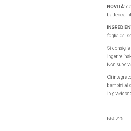
NOVITÁ
: c
batterica in
INGREDIEN
foglie es. s
Si consiglia
Ingerire in
Non superar
Gli integrat
bambini al d
In gravidan
802060000
BB0226