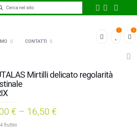
1
0
AMO
CONTATTI
TALAS Mirtilli delicato regolarità
stinale
IX
,00
€
–
16,50
€
 fruttini