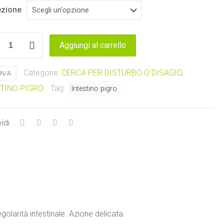
zione
ALAS
Aggiungi al carrello
to
Categorie:
CERCA PER DISTURBO O DISAGIO
,
N/A
rità
TINO PIGRO
Tag:
Intestino pigro
inale
tà
idi
 regolarità intestinale. Azione delicata.