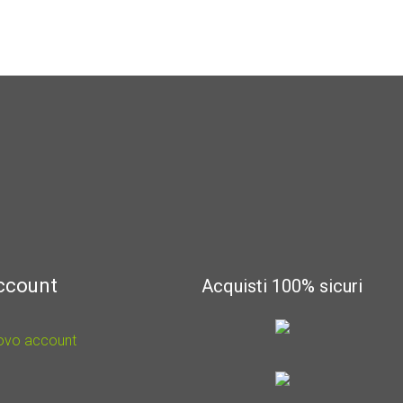
account
Acquisti 100% sicuri
uovo account