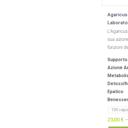
Agaricus
Laborato
L’Agaricus
sua azione
funzioni d
Supporto
Azione A
Metaboli
Detossif
Epatico
Benessere
100 caps
23,00
€