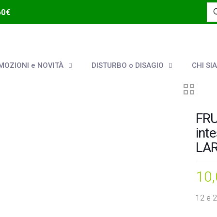
60€
OZIONI e NOVITÀ
DISTURBO o DISAGIO
CHI SI
FRU
inte
LAR
10
12 e 24