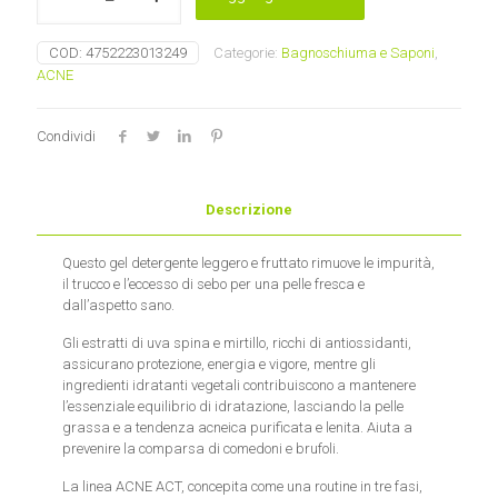
delicato
ACNE
COD:
4752223013249
Categorie:
Bagnoschiuma e Saponi
,
ACT
ACNE
CLARIFYING
Mossa
quantità
Condividi
Descrizione
Questo gel detergente leggero e fruttato rimuove le impurità,
il trucco e l’eccesso di sebo per una pelle fresca e
dall’aspetto sano.
Gli estratti di uva spina e mirtillo, ricchi di antiossidanti,
assicurano protezione, energia e vigore, mentre gli
ingredienti idratanti vegetali contribuiscono a mantenere
l’essenziale equilibrio di idratazione, lasciando la pelle
grassa e a tendenza acneica purificata e lenita. Aiuta a
prevenire la comparsa di comedoni e brufoli.
La linea ACNE ACT, concepita come una routine in tre fasi,