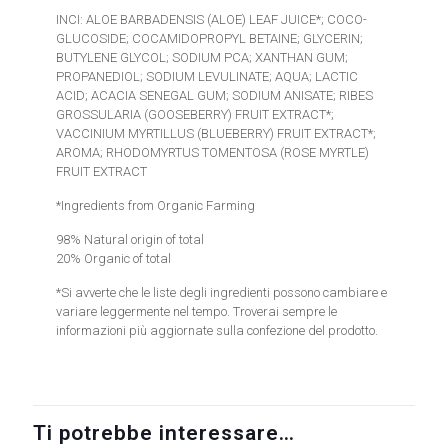
INCI: ALOE BARBADENSIS (ALOE) LEAF JUICE*; COCO-
GLUCOSIDE; COCAMIDOPROPYL BETAINE; GLYCERIN;
BUTYLENE GLYCOL; SODIUM PCA; XANTHAN GUM;
PROPANEDIOL; SODIUM LEVULINATE; AQUA; LACTIC
ACID; ACACIA SENEGAL GUM; SODIUM ANISATE; RIBES
GROSSULARIA (GOOSEBERRY) FRUIT EXTRACT*;
VACCINIUM MYRTILLUS (BLUEBERRY) FRUIT EXTRACT*;
AROMA; RHODOMYRTUS TOMENTOSA (ROSE MYRTLE)
FRUIT EXTRACT
*Ingredients from Organic Farming
98% Natural origin of total
20% Organic of total
*Si avverte che le liste degli ingredienti possono cambiare e
variare leggermente nel tempo. Troverai sempre le
informazioni più aggiornate sulla confezione del prodotto.
Ti potrebbe interessare…