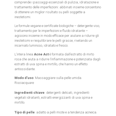
comprende i passaggi essenziali di pulizia, idratazione e
trattamento delle imperfezioni: abbinati insieme consentono
di ottenere un miglior risultato su pelli soggette a
inestetismi.
Le formule vegane e certificate biologiche – detergente viso,
trattamento per le imperfezioni e fluido idratante –
agiscono insieme in modo efficace per aiutare a ridurre gli
inestetismi e riequilibrare le pelli grasse, rivelando un
incarnato luminoso, idratato e fresco.
L’intera linea
Acne Act
è formata dall’estratto di mirto
rosa che aiuta a ridurre l’infiammazione e potenziata dagli
estratti di uva spina e mirtillo, che hanno un effetto
antiossidante.
Modo d’uso
: Massaggiare sulla pelle umida.
Risciacquare
Ingredienti chiave
: detergenti delicati, ingredienti
vegetali idratanti, estratti energizzanti di uva spina e
mirtillo.
Tipo di pelle
: adatto a pelli miste e a tendenza acneica.