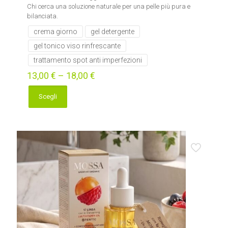
Chi cerca una soluzione naturale per una pelle più pura e
bilanciata.
crema giorno
gel detergente
gel tonico viso rinfrescante
trattamento spot anti imperfezioni
13,00
€
–
18,00
€
Scegli
Questo
prodotto
ha
più
varianti.
Le
opzioni
possono
essere
scelte
nella
pagina
del
prodotto