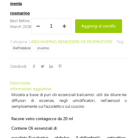
menta
rosmarino
Gocce
Best Before:
Aggiungi al carrello
balsamiche
March 2028
Laboratorio
d'Erbe
Categorie:
LINEA INVERNO
,
BENESSERE VIE RESPIRATORIE
Tag:
Sauro
Raffreddore
inverno
quantità
Condividi
Descrizione
Informazioni aggiuntive
Miscela a base di puri olii essenziali balsamici: utili da diluire nei
diffusori di essenze, negli umidificatori, nell’aerosol o
semplicemente sul fazzoletto o sul cuscino
flacone vetro contagocce da 20 ml
Contiene Oli essenziali di:
eucalipto
-Eucalyptus globulus (Labillardierè): antisettico,