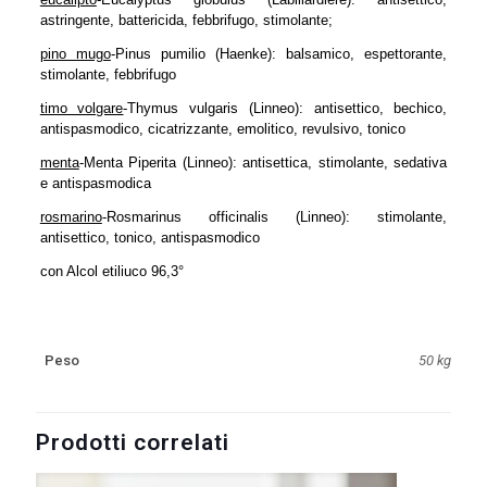
astringente, battericida, febbrifugo, stimolante;
pino mugo
-Pinus pumilio (Haenke): balsamico, espettorante,
stimolante, febbrifugo
timo volgare
-Thymus vulgaris (Linneo): antisettico, bechico,
antispasmodico, cicatrizzante, emolitico, revulsivo, tonico
menta
-Menta Piperita (Linneo): antisettica, stimolante, sedativa
e antispasmodica
rosmarino
-Rosmarinus officinalis (Linneo): stimolante,
antisettico, tonico, antispasmodico
con Alcol etiliuco 96,3°
Peso
50 kg
Prodotti correlati