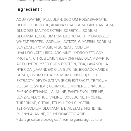
Ingredienti:
AQUA (WATER), PULLULAN, SODIUM POLYASPARTATE,
DECYL GLUCOSIDE, ACACIA SEYAL GUM, XANTHAN GUM,
GLUCOSE, MALTODEXTRIN, SORBITOL, SODIUM
GLUTAMATE, SODIUM PCA, LACTIC ACID, HYDROLYZED
WHEAT PROTEIN, SODIUM LACTATE, GLYCERIN, SODIUM
BENZOATE, POTASSIUM SORBATE, SODIUM
HYALURONATE, UREA, ARGININE, HYDROLYZED SOY
PROTEIN, CITRUS LIMON (LEMON) PEEL OIL*, ASPARTIC
ACID, HYDROLYZED CORN PROTEIN, PCA, LAVANDULA
HYBRIDA (LAVANDER) OIL*, GLYCINE, BIOSACCHARIDE
GUM-1, LINUM USITATISSIMUM (LINSEED) SEED
EXTRACT*, ORYZA SATIVA (RICE) EXTRACT*, TRITICUM
VULGARE (WHEAT) GERM OIL, LIMONENE, LINALOOL,
PHENOXYETHANOL, ALANINE, PANTHENOL, SERINE,
BENZYL ALCOHOL, VALINE, ISOLEUCINE, PROLINE,
THREONINE, CITRAL, ETHYLHEXYLGLYCERIN,
TETRASODIUM GLUTAMATE DIACETATE, HISTIDINE,
PHENYLALANINE, DEHYDROACETIC ACID.
* da agricoltura biologica / from organic agriculture