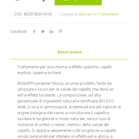
HAIR
GLOSSY
Siero
COD:
8029182014133
Categoria:
Balsami e Trattamenti
capelli
laminante
Bioearth
Condividi
quantità
Descrizione
Trattamento per una chioma a effetto specchio, capelli
morbidi, lucenti e brillanti.
BIOEARTH propone Glossy, un unico prodotto, facile da
utilizzare e sicuro per la salute del capello, che dona un
extra-effetto lucidante. La composizione, ad alta
percentuale di ingredienti naturali e certificata BIO ECO
AIAB, è ricca in amminoacidi, proteine ed estratti naturali di
origine biologica che vanno a ristrutturare il capello e
lucidare le lunghezze in modo naturale, senza l’uso di
sostanze di sintesi o calore, «nemici» della salute del
capello. Si applica velocemente sulle lunghezze a capello
umido tamponato per ottenere un effetto extra-glossy a