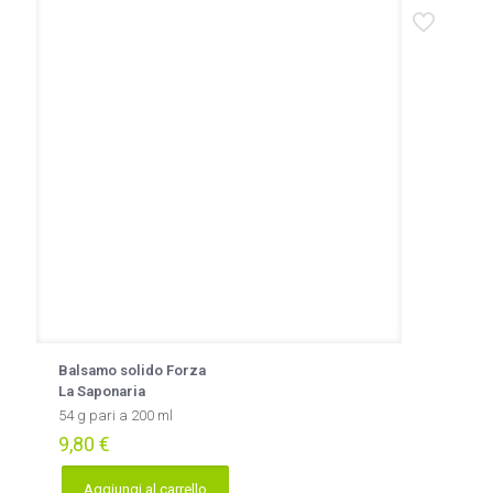
Balsamo solido Forza
La Saponaria
54 g pari a 200 ml
9,80
€
Aggiungi al carrello