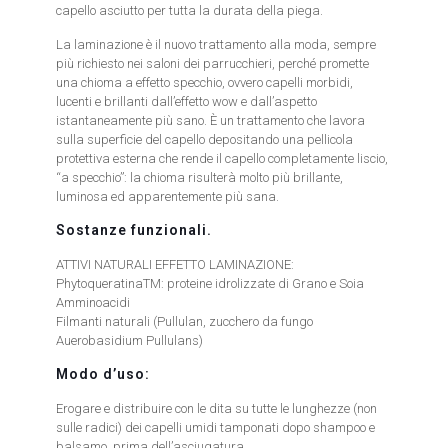
capello asciutto per tutta la durata della piega.
La laminazione è il nuovo trattamento alla moda, sempre
più richiesto nei saloni dei parrucchieri, perché promette
una chioma a effetto specchio, ovvero capelli morbidi,
lucenti e brillanti dall’effetto wow e dall’aspetto
istantaneamente più sano. È un trattamento che lavora
sulla superficie del capello depositando una pellicola
protettiva esterna che rende il capello completamente liscio,
“a specchio”: la chioma risulterà molto più brillante,
luminosa ed apparentemente più sana.
Sostanze funzionali.
ATTIVI NATURALI EFFETTO LAMINAZIONE:
PhytoqueratinaTM: proteine idrolizzate di Grano e Soia
Amminoacidi
Filmanti naturali (Pullulan, zucchero da fungo
Auerobasidium Pullulans)
Modo d’uso:
Erogare e distribuire con le dita su tutte le lunghezze (non
sulle radici) dei capelli umidi tamponati dopo shampoo e
balsamo, prima dell’asciugatura.