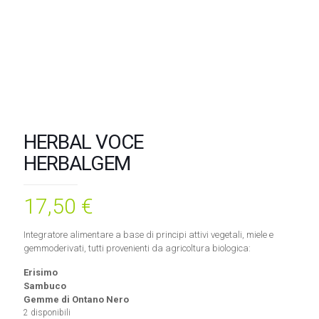
HERBAL VOCE
HERBALGEM
17,50
€
Integratore alimentare a base di principi attivi vegetali, miele e
gemmoderivati, tutti provenienti da agricoltura biologica:
Erisimo
Sambuco
Gemme di Ontano Nero
2 disponibili