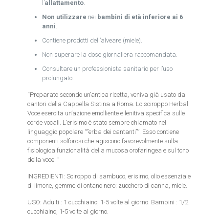
l’
allattamento
.
Non utilizzare
nei
bambini di età inferiore ai 6
anni
.
Contiene prodotti dell’alveare (miele).
Non superare la dose giornaliera raccomandata.
Consultare un professionista sanitario per l’uso
prolungato.
“Preparato secondo un’antica ricetta, veniva già usato dai
cantori della Cappella Sistina a Roma. Lo sciroppo Herbal
Voce esercita un’azione emolliente e lenitiva specifica sulle
corde vocali. L’erisimo è stato sempre chiamato nel
linguaggio popolare “”erba dei cantanti””. Esso contiene
componenti solforosi che agiscono favorevolmente sulla
fisiologica funzionalità della mucosa orofaringea e sul tono
della voce. ”
INGREDIENTI: Sciroppo di sambuco, erisimo, olio essenziale
di limone, gemme di ontano nero; zucchero di canna, miele.
USO: Adulti : 1 cucchiaino, 1-5 volte al giorno. Bambini : 1/2
cucchiaino, 1-5 volte al giorno.