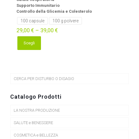
Supporto Immunitario
Controllo della Glicemia e Colesterolo
100 capsule
100 g polvere
29,00
€
–
39,00
€
Scegli
Questo
prodotto
ha
più
varianti.
Le
CERCA PER DISTURBO O DISAGIO
opzioni
possono
essere
Catalogo Prodotti
scelte
nella
LA NOSTRA PRODUZIONE
pagina
del
prodotto
SALUTE e BENESSERE
COSMETICA e BELLEZZA