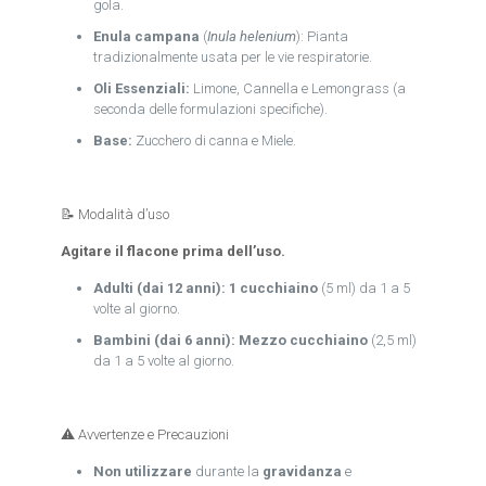
gola.
Enula campana
(
Inula helenium
): Pianta
tradizionalmente usata per le vie respiratorie.
Oli Essenziali:
Limone, Cannella e Lemongrass (a
seconda delle formulazioni specifiche).
Base:
Zucchero di canna e Miele.
📝 Modalità d’uso
Agitare il flacone prima dell’uso.
Adulti (dai 12 anni):
1 cucchiaino
(5 ml) da 1 a 5
volte al giorno.
Bambini (dai 6 anni):
Mezzo cucchiaino
(2,5 ml)
da 1 a 5 volte al giorno.
⚠️ Avvertenze e Precauzioni
Non utilizzare
durante la
gravidanza
e