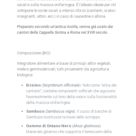
vocali e sulla mucosa orofaringea. È l’alleato ideale per chi
sottopone le corde vocali a intenso sforzo (cantanti, oratori,
insegnanti, attori, ecc.) in caso di raucedine o afonia.
Preparato secondo un’antica ricetta, veniva già usato dai
cantori della Cappella Sistina a Roma nel XVIII secolo.
Composizione (BIO)
Integratore alimentare a base di principi attivi vegetali,
miele e gemmoderivati, tutti provenienti da agricoltura
biologica:
Erisimo
(
Sisymbrium officinale
): Noto come “erba dei
cantanti”, contiene componenti solforati che agiscono
favorevolmente sul tono della voce e sulla funzionalità
della mucosa orofaringea.
Sambuco
(
Sambucus nigra
): Il succo di bacche di
Sambuco costituisce la base dello sciroppo.
Gemme di Ontano Nero
(
Alnus glutinosa
):
Macerato glicerico che supporta il benessere della