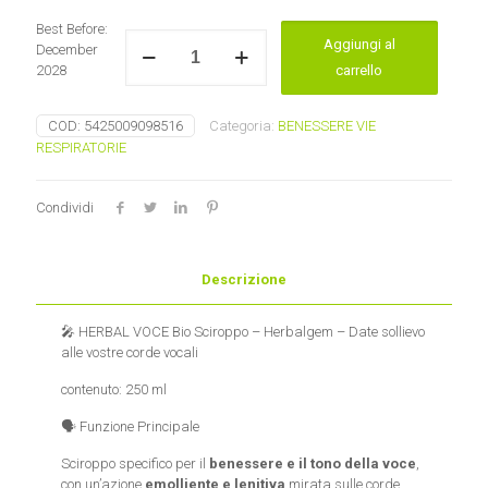
Best Before:
HERBAL
Aggiungi al
December
VOCE
2028
carrello
HERBALGEM
quantità
COD:
5425009098516
Categoria:
BENESSERE VIE
RESPIRATORIE
Condividi
Descrizione
🎤 HERBAL VOCE Bio Sciroppo – Herbalgem – Date sollievo
alle vostre corde vocali
contenuto: 250 ml
🗣️ Funzione Principale
Sciroppo specifico per il
benessere e il tono della voce
,
con un’azione
emolliente e lenitiva
mirata sulle corde