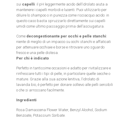
sui
capelli
: il pH leggermente acido dell’idrolato aiuta a
mantenere i capelli morbidi e lucenti. Puoi utilizzarlo per
diluire lo shampoo o in purezza come risciacquo acido: in
questo caso basta spruzzarlo direttamente sui capelli
umidi come ultimo passaggio prima dell’asciugatura.
Come
decongestionante per occhi e pelle stanchi
:
niente di meglio di un impacco su occhi stanchi e affaticati
per attenuare occhiaie e borse e ritrovare uno sguardo
fresco e una pelle distesa.
Per chi è indicato
Perfetto in tantissime occasioni e adatto per rivitalizzare e
rinfrescare tutti i tipi di pelle, in particolare quelle secche o
mature. Grazie alla sua azione lenitiva, l’idrolato di
lavanda bio, è perfetto per donare sollievo alle pelli sensibili
o che si arrossano facilmente.
Ingredienti
Rosa Damascena Flower Water, Benzyl Alcohol, Sodium
Benzoate, Potassium Sorbate.