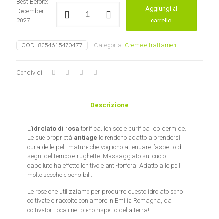
Best Before:
Idrolato
Aggiungi al
December
di
2027
carrello
Rosa
Bio
La
COD:
8054615470477
Categoria:
Creme e trattamenti
Saponaria
quantità
Condividi
Descrizione
L’
idrolato di rosa
tonifica, lenisce e purifica l’epidermide.
Le sue proprietà
antiage
lo rendono adatto a prendersi
cura delle pelli mature che vogliono attenuare l’aspetto di
segni del tempo e rughette. Massaggiato sul cuoio
capelluto ha effetto lenitivo e anti-forfora. Adatto alle pelli
molto secche e sensibili.
Le rose che utilizziamo per produrre questo idrolato sono
coltivate e raccolte con amore in Emilia Romagna, da
coltivatori locali nel pieno rispetto della terra!