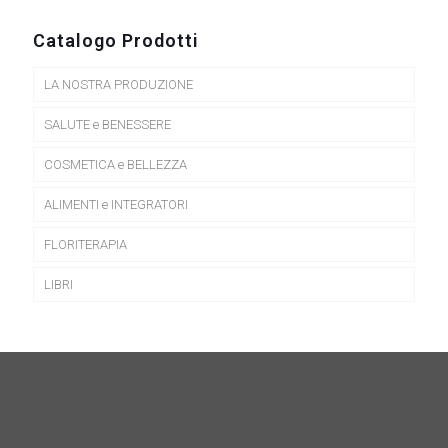
Catalogo Prodotti
LA NOSTRA PRODUZIONE
SALUTE e BENESSERE
COSMETICA e BELLEZZA
ALIMENTI e INTEGRATORI
FLORITERAPIA
LIBRI