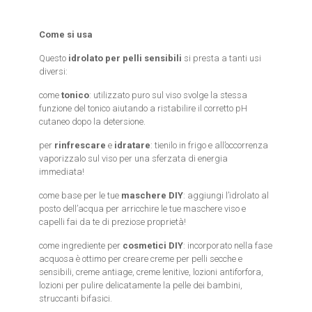
Come si usa
Questo
idrolato per pelli sensibili
si presta a tanti usi
diversi:
come
tonico
: utilizzato puro sul viso svolge la stessa
funzione del tonico aiutando a ristabilire il corretto pH
cutaneo dopo la detersione.
per
rinfrescare
e
idratare
: tienilo in frigo e all’occorrenza
vaporizzalo sul viso per una sferzata di energia
immediata!
come base per le tue
maschere DIY
: aggiungi l’idrolato al
posto dell’acqua per arricchire le tue maschere viso e
capelli fai da te di preziose proprietà!
come ingrediente per
cosmetici DIY
: incorporato nella fase
acquosa è ottimo per creare creme per pelli secche e
sensibili, creme antiage, creme lenitive, lozioni antiforfora,
lozioni per pulire delicatamente la pelle dei bambini,
struccanti bifasici.