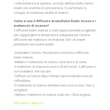
L’interazione tra le spezie e i principi dell’Ayurveda, hanno
creato uno scambio di conoscenze e, in particolare, lo
sviluppo di numerose varietà di incenso.
Come si usa il diffusore Aromafume Exotic Incese e i
mattoncini di incenso?
Il diffusore Exotic Incense, è stato appositamente progettato
per raggiungere la temperatura adeguata per l’aroma
diffusione dei mattoncini Aromafume. Altri strumenti
potrebbero non essere adatti.
-Accendere il lumino. Posizionare sul lumino il diffusore
Exotic Incense.
-Mettere il mattoncino di incenso sulla lastra di rame.
-Il mattoncini di incenso brucia in 45-60 minuti. Il diffusore si
surriscalderà. Non toccare.
-Soffiare sul lumino dopo il tempo sopra indicato e lasciar
raffreddare.
-Il mattoncino di incenso diventerà nero scuro e duro. Non si
scioglierà.
-Gettare i mattoncini di incenso usati con i rifiuti organici.
Diffusore in rame QUI