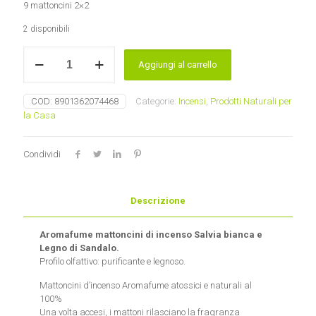
9 mattoncini 2×2
2 disponibili
Incenso
Aggiungi al carrello
mattoncini
Salvia
Bianca
COD:
8901362074468
Categorie:
Incensi
,
Prodotti Naturali per
e
la Casa
Sandalo
Aromafume
quantità
Condividi
Descrizione
Aromafume mattoncini di incenso Salvia bianca e
Legno di Sandalo.
Profilo olfattivo: purificante e legnoso.
Mattoncini d’incenso Aromafume atossici e naturali al
100%
Una volta accesi, i mattoni rilasciano la fragranza