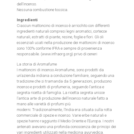
dell’incenso.
Nessuna combustione tossica.
Ingredienti
Ciascun mattoncino di incenso è arricchito con differenti
ingredienti naturali compresi legni aromatici, cortecce
naturali, estratti di piante, resine, foglie e fiori. Gli oli
essenziali usati nella produzione dei mattoncini di incenso
sono 100% conforme IFRA e sempre di provenienza
responsabile. (www.infraorg.org) privo di ceneri
La storia di Aromafume
I mattoncini di incenso Aromafume, sono prodotti da
un’azienda indiana a conduzione familiare, seguendo una
tradizione che si tramanda da 5 generazioni, producono
incenso e prodotti di profumeria, seguendo l’antica e
segreta ricetta di famiglia. La ricetta segreta unisce
l’antica arte di produzione dell’incenso naturale fatto a
mano alle varietà di profumi più
moderni. Tradizionalmente, l’India era situata sulla rotta
commerciale di spezie e incenso. Varie erbe naturali e
spezie hanno raggiunto il Medio Oriente e l’Europa. I nostri
antenati avevano una profonda conoscenza dei principi dei
vari ingredienti utilizzati nella medicina ayurvedica.