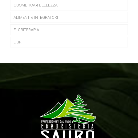
COSMETICA e BELLEZZA
ALIMENTI e INTEGRATORI
FLORITERAPIA
LIBRI