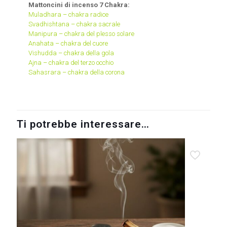
Mattoncini di incenso 7 Chakra:
Muladhara – chakra radice
Svadhishtana – chakra sacrale
Manipura – chakra del plesso solare
Anahata – chakra del cuore
Vishudda – chakra della gola
Ajna – chakra del terzo occhio
Sahasrara – chakra della corona
Ti potrebbe interessare…