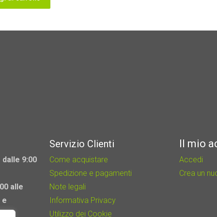
Il mio 
Servizio Clienti
 dalle 9:00
Come acquistare
Accedi
Spedizione e pagamenti
Crea un n
00 alle
Note legali
 e
Informativa Privacy
Utilizzo dei Cookie