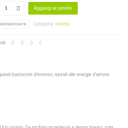
so
Aggiungi al carrello
ne
re
Categoria:
Incensi
8903833924678
ial
c
idi
tà
sti bastoncini d’incenso, ispirati alle energie d’amore.
 tuo spazio. Da profumi incantevoli a design magici, ogni