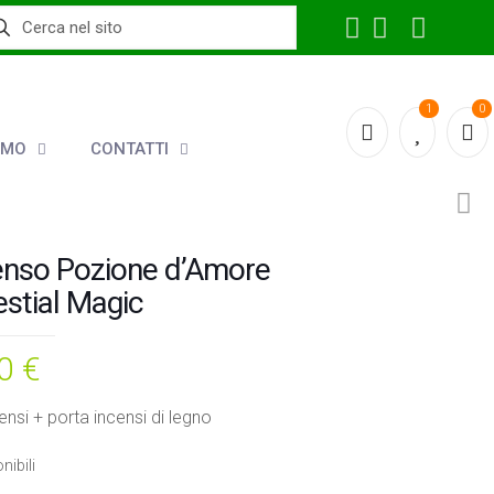
1
0
AMO
CONTATTI
enso Pozione d’Amore
estial Magic
00
€
ensi + porta incensi di legno
nibili