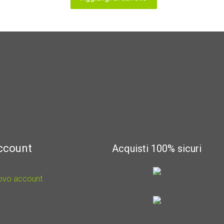
account
Acquisti 100% sicuri
uovo account