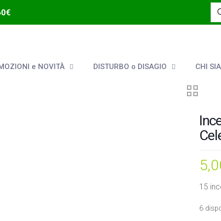
60€
OZIONI e NOVITÀ
DISTURBO o DISAGIO
CHI SI
Inc
Cel
5,
15 inc
6 dispo