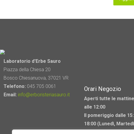
Laboratorio d'Erbe Sauro
Piazza della Chiesa 20
Bosco Chiesanuova, 37021 VR
Telefono:
045 705 0061
Orari Negozio
Email:
info@erboristeriasauro.it
Aperti tutte le mattine
alle 12:00
Il pomeriggio dalle 15:
18:00 (Lunedì, Martedì
Mercoledì chiuso)