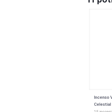
Incenso 
Celestial
15 incensi