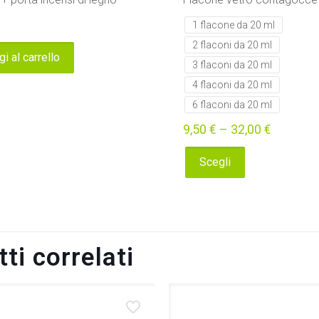
1 flacone da 20 ml
2 flaconi da 20 ml
i al carrello
3 flaconi da 20 ml
4 flaconi da 20 ml
6 flaconi da 20 ml
9,50
€
–
32,00
€
Scegli
Questo
prodotto
ha
più
ti correlati
varianti.
Le
opzioni
possono