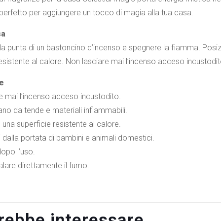
perfetto per aggiungere un tocco di magia alla tua casa.
sa
a punta di un bastoncino d’incenso e spegnere la fiamma. Posizi
resistente al calore. Non lasciare mai l’incenso acceso incustodit
e
e mai l’incenso acceso incustodito.
ano da tende e materiali infiammabili.
u una superficie resistente al calore.
 dalla portata di bambini e animali domestici.
dopo l’uso.
nalare direttamente il fumo.
trebbe interessare…