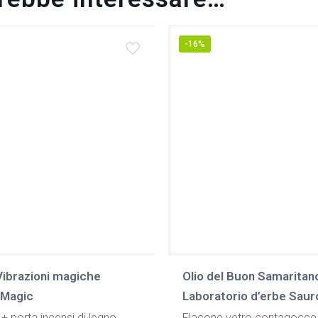
-16%
Vibrazioni magiche
Olio del Buon Samaritan
 Magic
Laboratorio d’erbe Saur
 + porta incensi di legno
Flacone vetro contagocce