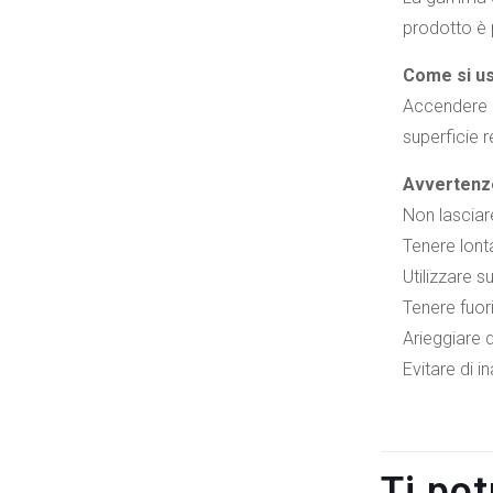
prodotto è 
Come si u
Accendere l
superficie 
Avvertenz
Non lasciar
Tenere lont
Utilizzare s
Tenere fuori
Arieggiare 
Evitare di i
Ti po