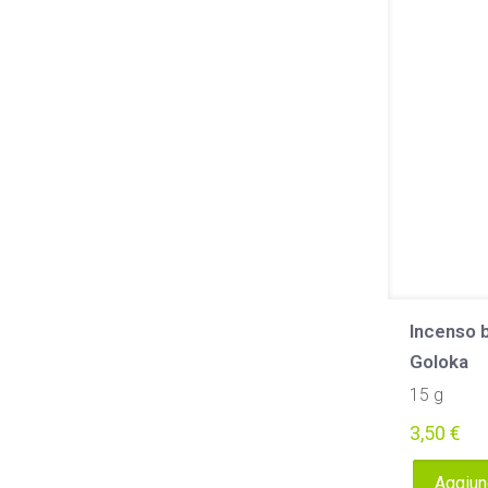
Incenso 
Goloka
15 g
3,50
€
Aggiung