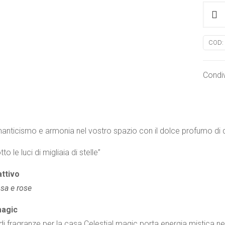
Incen
Pozio
d'Amo
COD:
Celest
Magi
Condiv
quanti
anticismo e armonia nel vostro spazio con il dolce profumo di que
o le luci di migliaia di stelle”
attivo
sa e rose
magic
 fragranze per la casa Celestial magic porta energia mistica nel