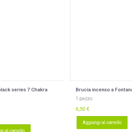
essere
scelte
nella
pagina
del
prodotto
black series 7 Chakra
Brucia incenso a Fontan
1 pezzo
6,50
€
Aggiungi al carrello
i al carrello