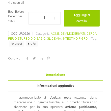
4 disponibili
Best Before:
Juglans
Aggiungi al
December
regia
2027
carrello
Gemmoderivato
quantità
COD:
JR0626
Categorie:
ACNE
,
GEMMODERIVATI
,
CERCA
PER DISTURBO O DISAGIO
,
GLICEMIA
,
INTESTINO PIGRO
Tag:
Foruncoli
Brufoli
Condividi
Descrizione
Informazioni aggiuntive
Il gemmoderivato di
Juglans regia
(ottenuto dalla
macerazione di gemme fresche) è un rimedio fitoterapico
d’elezione per la sua spiccata
azione purificante,