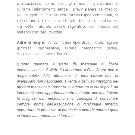
precauzionale, se ne sconsiglia l’uso in gravidanza e
durante l’allattamento senza il previo parere del medico.
Nei soggetti in terapia con farmaci ipoglicemizzanti, si
raccomanda di monitorare i livelli di glucosio ematico per
via della naturale azione regolatrice del rimedio sul
metabolismo degli zuccheri.
Altre sinergie
: Alnus incana (iperidrosi), Ribes nigrum
(processi suppurativi), Ulmus campestris (acne),
Vaccinium vitis idaea (diarrea).
Quanto riportato, è tratto da materiale di libera
consultazione sul Web. Il Laboratorio d’Erbe Sauro non è
responsabile della diffusione di informazioni che si
rivelassero non rispondenti a verità o dell’uso improprio dei
prodotti menzionati. Pertanto, la letteratura di cui sopra è da
intendersi come approfondimento culturale: non sostituisce
la diagnosi del medico, che si consiglia di consultare
sempre, prima dell’assunzione di qualunque rimedio,
soprattutto in presenza di patologie o disturbi contro i quali
si stiano assumendo altri farmaci.