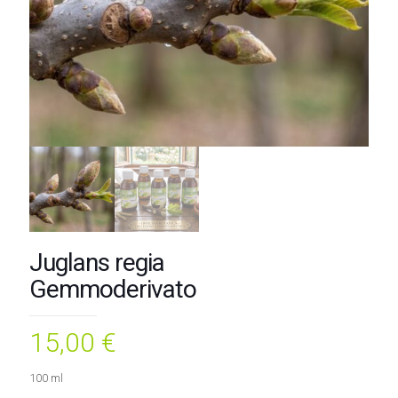
Juglans regia
Gemmoderivato
15,00
€
100 ml