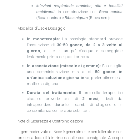
Infezioni respiratorie croniche, otiti e tonsilliti
recidivanti:
in combinazione con
Rosa canina
(Rosa canina) e
Ribes nigrum
(Ribes nero).
Modalità d’Uso e Dosaggio
In monoterapia:
La posologia standard prevede
l’assunzione di
30-50 gocce, da 2 a 3 volte al
giorno
, diluite in un po’ d’acqua e sorseggiate
lentamente prima dei pasti principali.
In associazione (miscele di gemme):
Si consiglia
una somministrazione mirata di
50 gocce in
un’unica soluzione giornaliera
, preferibilmente al
mattino a digiuno.
Durata del trattamento:
Il protocollo terapeutico
classico prevede cicli di
2 mesi
, ideali da
intraprendere durante i cambi di stagione o in
concomitanza con terapie debilitanti.
Note di Sicurezza e Controindicazioni
Il gemmoderivato di Noce è generalmente ben tollerato e non
presenta tossicità intrinseca alle dosi consigliate. A scopo