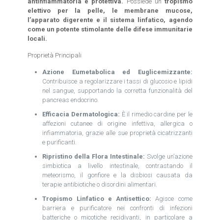
antinfiammatoria e protettiva.
Possiede un
tropismo
elettivo per la pelle, le membrane mucose,
l’apparato digerente e il sistema linfatico, agendo
come un potente stimolante delle difese immunitarie
locali.
Proprietà Principali
Azione Eumetabolica ed Euglicemizzante:
Contribuisce a regolarizzare i tassi di glucosio e lipidi
nel sangue, supportando la corretta funzionalità del
pancreas endocrino.
Efficacia Dermatologica:
È il rimedio cardine per le
affezioni cutanee di origine infettiva, allergica o
infiammatoria, grazie alle sue proprietà cicatrizzanti
e purificanti.
Ripristino della Flora Intestinale:
Svolge un’azione
simbiotica a livello intestinale, contrastando il
meteorismo, il gonfiore e la disbiosi causata da
terapie antibiotiche o disordini alimentari.
Tropismo Linfatico e Antisettico:
Agisce come
barriera e purificatore nei confronti di infezioni
batteriche o micotiche recidivanti, in particolare a