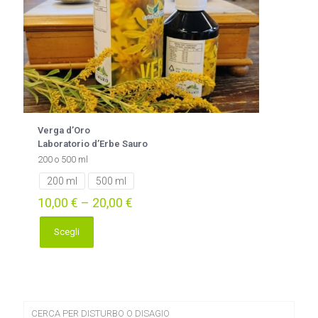
del
prodotto
Verga d’Oro
Laboratorio d’Erbe Sauro
200 o 500 ml
200 ml
500 ml
10,00
€
–
20,00
€
Scegli
Questo
prodotto
ha
più
varianti.
Le
CERCA PER DISTURBO O DISAGIO