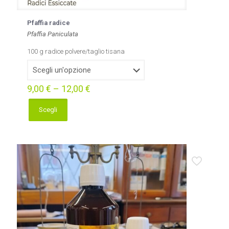
Pfaffia radice
Pfaffia Paniculata
100 g radice polvere/taglio tisana
9,00
€
–
12,00
€
Scegli
Questo
prodotto
ha
più
varianti.
Le
opzioni
possono
essere
scelte
nella
pagina