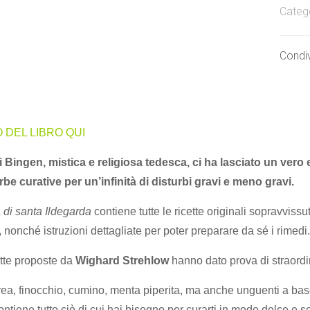
Categ
Condiv
 DEL LIBRO QUI
 Bingen, mistica e religiosa tedesca, ci ha lasciato un vero e
rbe curative per un’infinità di disturbi gravi e meno gravi.
 di santa Ildegarda
contiene tutte le ricette originali sopravvissut
 nonché istruzioni dettagliate per poter preparare da sé i rimedi.
ette proposte da
Wighard Strehlow
hanno dato prova di straordina
ea, finocchio, cumino, menta piperita, ma anche unguenti a base d
ntiene tutto ciò di cui hai bisogno per curarti in modo dolce e sen