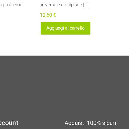
un problema
universale e colpisce
[…]
12,50
€
Aggiungi al carrello
account
Acquisti 100% sicuri