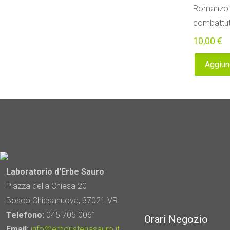
Romanzo. S
combattuta
10,00
€
Aggiung
Laboratorio d'Erbe Sauro
Piazza della Chiesa 20
Bosco Chiesanuova, 37021 VR
Telefono:
045 705 0061
Orari Negozio
Email:
info@erboristeriasauro.it