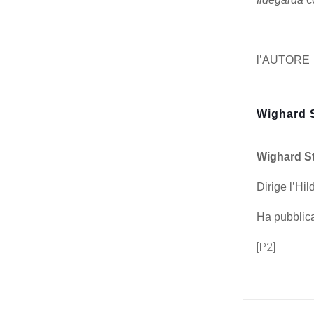
l’AUTORE
Wighard 
Wighard S
Dirige l’H
Ha pubblicat
[P2]