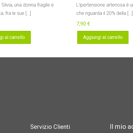
ilvia, una donna fragile e
L’ipertensione arteriosa è 
, fra le sue
[…]
che riguarda il 20% della
[…]
7,90
€
i al carrello
Aggiungi al carrello
Il mio 
Servizio Clienti