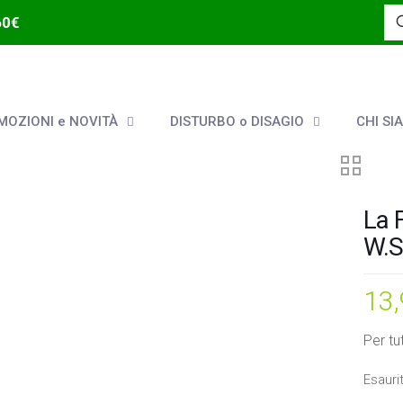
60€
OZIONI e NOVITÀ
DISTURBO o DISAGIO
CHI SI
La 
W.S
13
Per tut
Esauri