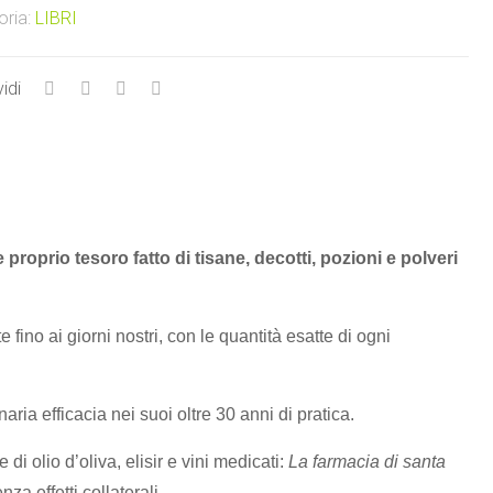
oria:
LIBRI
idi
 proprio tesoro fatto di tisane, decotti, pozioni e polveri
e fino ai giorni nostri, con le quantità esatte di ogni
ria efficacia nei suoi oltre 30 anni di pratica.
i olio d’oliva, elisir e vini medicati:
La farmacia di santa
za effetti collaterali.