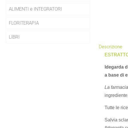
ALIMENTI e INTEGRATORI
FLORITERAPIA
LIBRI
Descrizione
ESTRATTO
ldegarda di
a base di e
La farmacia
ingrediente,
Tutte le ric
Salvia sclar
Ildegarda
co