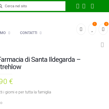
1
0
AMO
CONTATTI
Farmacia di Santa Ildegarda –
trehlow
,90
€
ti i giorni e per tutta la famiglia
to