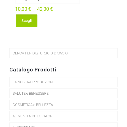
10,00
€
–
42,00
€
Scegli
Questo
prodotto
ha
più
varianti.
Le
CERCA PER DISTURBO O DISAGIO
opzioni
possono
essere
Catalogo Prodotti
scelte
nella
LA NOSTRA PRODUZIONE
pagina
del
prodotto
SALUTE e BENESSERE
COSMETICA e BELLEZZA
ALIMENTI e INTEGRATORI