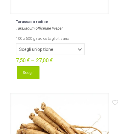
Tarassaco radice
Taraxacum officinale Weber
100 o 500 g radice taglio tisana
7,50
€
–
27,00
€
Scegli
Questo
prodotto
ha
più
varianti.
Le
opzioni
possono
essere
scelte
nella