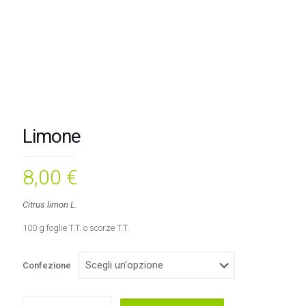
Limone
8,00
€
Citrus limon L.
100 g foglie T.T. o scorze T.T.
Confezione
Limone