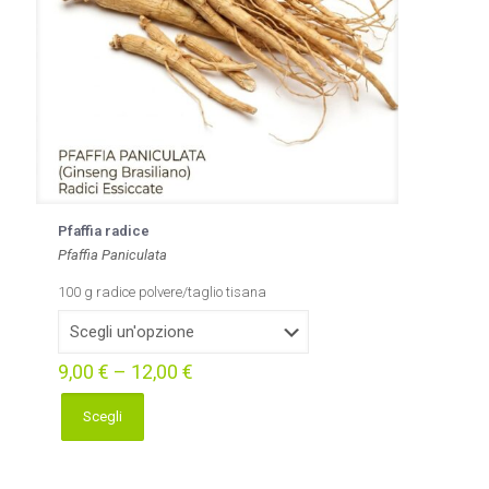
pagina
del
prodotto
Pfaffia radice
Pfaffia Paniculata
100 g radice polvere/taglio tisana
9,00
€
–
12,00
€
Scegli
Questo
prodotto
ha
più