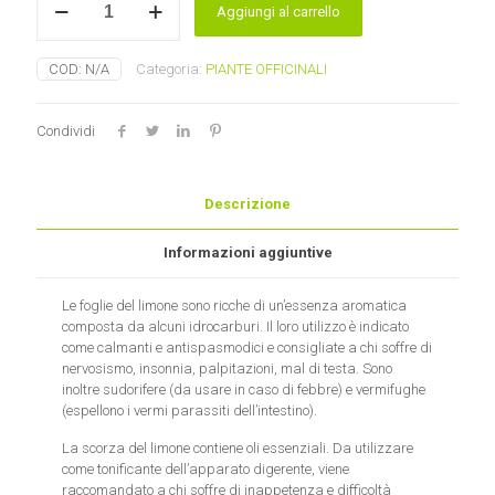
Aggiungi al carrello
quantità
COD:
N/A
Categoria:
PIANTE OFFICINALI
Condividi
Descrizione
Informazioni aggiuntive
Le foglie del limone sono ricche di un’essenza aromatica
composta da alcuni idrocarburi. Il loro utilizzo è indicato
come calmanti e antispasmodici e consigliate a chi soffre di
nervosismo, insonnia, palpitazioni, mal di testa. Sono
inoltre sudorifere (da usare in caso di febbre) e vermifughe
(espellono i vermi parassiti dell’intestino).
La scorza del limone contiene oli essenziali. Da utilizzare
come tonificante dell’apparato digerente, viene
raccomandato a chi soffre di inappetenza e difficoltà