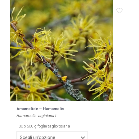
varianti.
Le
opzioni
possono
essere
scelte
nella
pagina
del
prodotto
Amamelide – Hamamelis
Hamamelis virginiana L.
100 o 500 g foglie taglio tisana