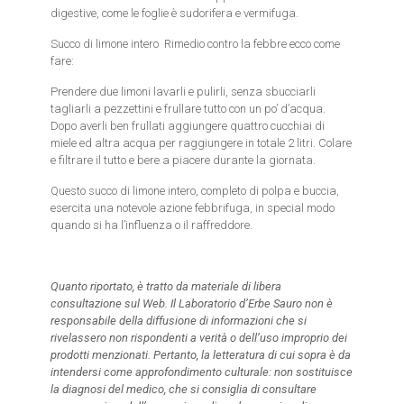
digestive, come le foglie è sudorifera e vermifuga.
Succo di limone intero Rimedio contro la febbre ecco come
fare:
Prendere due limoni lavarli e pulirli, senza sbucciarli
tagliarli a pezzettini e frullare tutto con un po’ d’acqua.
Dopo averli ben frullati aggiungere quattro cucchiai di
miele ed altra acqua per raggiungere in totale 2 litri. Colare
e filtrare il tutto e bere a piacere durante la giornata.
Questo succo di limone intero, completo di polpa e buccia,
esercita una notevole azione febbrifuga, in special modo
quando si ha l’influenza o il raffreddore.
Quanto riportato, è tratto da materiale di libera
consultazione sul Web. Il Laboratorio d’Erbe Sauro non è
responsabile della diffusione di informazioni che si
rivelassero non rispondenti a verità o dell’uso improprio dei
prodotti menzionati. Pertanto, la letteratura di cui sopra è da
intendersi come approfondimento culturale: non sostituisce
la diagnosi del medico, che si consiglia di consultare