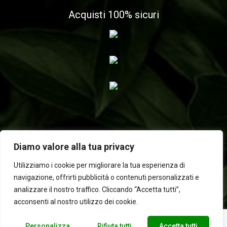
Acquisti 100% sicuri
Diamo valore alla tua privacy
Utilizziamo i cookie per migliorare la tua esperienza di
navigazione, offrirti pubblicità o contenuti personalizzati e
2025 © Laboratorio d'erbe Sauro - P.IVA 05049760233. Tutti i
analizzare il nostro traffico. Cliccando “Accetta tutti”,
diritti riservati | Designed by
BEWEB
acconsenti al nostro utilizzo dei cookie.
Personalizza
Rifiuta tutti
Accetta tutti