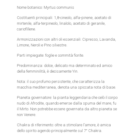
Nome botanico: Myrtus communis
Costituenti principali: 1,8-cineolo, alfa-pinene, acetato di
mirtenile, alfa-terpineolo, linalolo, acetato di geranile,
cariofillene.
Armonizzazioni con altri oli essenziali: Cipresso, Lavanda,
Limone, Neroli e Pino silvestre.
Parti impiegate: foglie e sommità fiorite.
Predominanza: dolce, delicato ma determinato ed amico
della femminilità, è decisamente Yin.
Nota: il suo profumo persistente, che caratterizza la
macchia mediterranea, denota una spiccata nota di base.
Pianeta governatore: la pianta leggendaria che celò il corpo
nudo di Afrodite, quando emerse dalla spuma del mare, fu
il Mirto. Non potrebbe essere governata da altro pianeta se
non Venere.
Chakra di riferimento: oltre a stimolare l’amore, è amica
dello spirito agendo principalmente sul 7° Chakra.