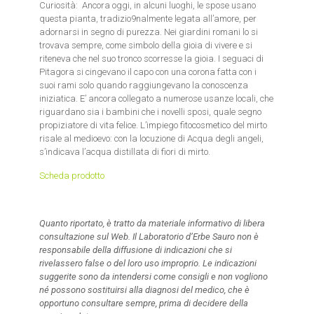
Curiosità: Ancora oggi, in alcuni luoghi, le spose usano
questa pianta, tradizio9nalmente legata all’amore, per
adornarsi in segno di purezza. Nei giardini romani lo si
trovava sempre, come simbolo della gioia di vivere e si
riteneva che nel suo tronco scorresse la gioia. I seguaci di
Pitagora si cingevano il capo con una corona fatta con i
suoi rami solo quando raggiungevano la conoscenza
iniziatica. E’ ancora collegato a numerose usanze locali, che
riguardano sia i bambini che i novelli sposi, quale segno
propiziatore di vita felice. L’impiego fitocosmetico del mirto
risale al medioevo: con la locuzione di Acqua degli angeli,
s’indicava l’acqua distillata di fiori di mirto.
Scheda prodotto
Quanto riportato, è tratto da materiale informativo di libera
consultazione sul Web. Il Laboratorio d’Erbe Sauro non è
responsabile della diffusione di indicazioni che si
rivelassero false o del loro uso improprio.
Le indicazioni
suggerite sono da intendersi come consigli e non vogliono
né possono sostituirsi alla diagnosi del medico, che è
opportuno consultare sempre, prima di decidere della