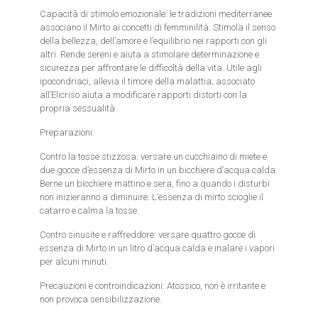
Capacità di stimolo emozionale: le tradizioni mediterranee
associano il Mirto ai concetti di femminilità. Stimola il senso
della bellezza, dell’amore e l’equilibrio nei rapporti con gli
altri. Rende sereni e aiuta a stimolare determinazione e
sicurezza per affrontare le difficoltà della vita. Utile agli
ipocondriaci, allevia il timore della malattia; associato
all’Elicriso aiuta a modificare rapporti distorti con la
propria sessualità
Preparazioni:
Contro la tosse stizzosa: versare un cucchiaino di miete e
due gocce d’essenza di Mirto in un bicchiere d’acqua calda.
Berne un bicchiere mattino e sera, fino a quando i disturbi
non inizieranno a diminuire. L’essenza di mirto scioglie il
catarro e calma la tosse.
Contro sinusite e raffreddore: versare quattro gocce di
essenza di Mirto in un litro d’acqua calda e inalare i vapori
per alcuni minuti.
Precauzioni e controindicazioni: Atossico, non è irritante e
non provoca sensibilizzazione.