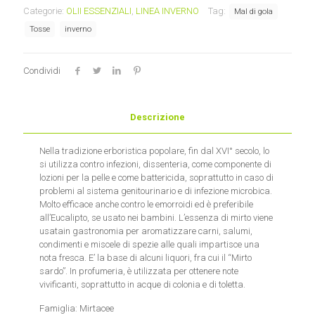
communis)
Categorie:
OLII ESSENZIALI
,
LINEA INVERNO
Tag:
Mal di gola
Olio
Tosse
inverno
Essenziale
Farmaderbe
quantità
Condividi
Descrizione
Nella tradizione erboristica popolare, fin dal XVI° secolo, lo
si utilizza contro infezioni, dissenteria, come componente di
lozioni per la pelle e come battericida, soprattutto in caso di
problemi al sistema genitourinario e di infezione microbica.
Molto efficace anche contro le emorroidi ed è preferibile
all’Eucalipto, se usato nei bambini. L’essenza di mirto viene
usatain gastronomia per aromatizzare carni, salumi,
condimenti e miscele di spezie alle quali impartisce una
nota fresca. E’ la base di alcuni liquori, fra cui il “Mirto
sardo”. In profumeria, è utilizzata per ottenere note
vivificanti, soprattutto in acque di colonia e di toletta.
Famiglia: Mirtacee