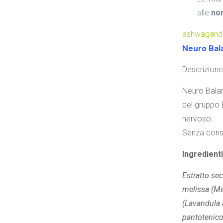
alle
nor
ashwagand
Neuro Bal
Descrizione
Neuro Balan
del gruppo B
nervoso.
Senza conse
Ingredienti
Estratto se
melissa (Mel
(Lavandula a
pantotenico 