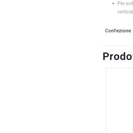
Per evi
vertica
Confezione
Prodot