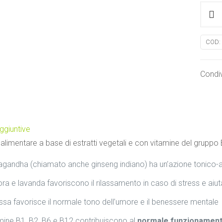
NEUR
SALU
quanti
COD:
Condiv
ggiuntive
alimentare a base di estratti vegetali e con vitamine del gruppo 
gandha (chiamato anche ginseng indiano) ha un’azione tonico-ada
ora e lavanda favoriscono il rilassamento in caso di stress e aiut
ssa favorisce il normale tono dell’umore e il benessere mentale
mine B1, B2, B6 e B12 contribuiscono al
normale funzionament