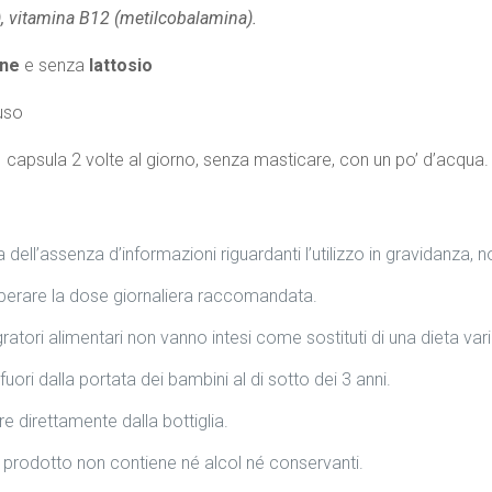
a), vitamina B12 (metilcobalamina).
ine
e senza
lattosio
uso
capsula 2 volte al giorno, senza masticare, con un po’ d’acqua.
 dell’assenza d’informazioni riguardanti l’utilizzo in gravidanza, 
erare la dose giornaliera raccomandata.
gratori alimentari non vanno intesi come sostituti di una dieta varia
fuori dalla portata dei bambini al di sotto dei 3 anni.
e direttamente dalla bottiglia.
prodotto non contiene né alcol né conservanti.