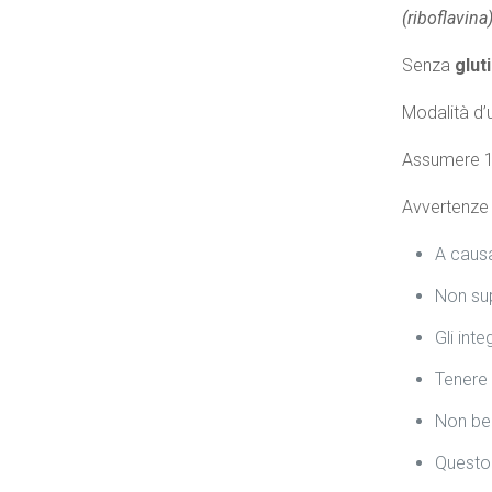
(riboflavin
Senza
glut
Modalità d’
Assumere 1 
Avvertenze
A causa
Non sup
Gli inte
Tenere 
Non ber
Questo 