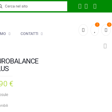
1
0
AMO
CONTATTI
UROBALANCE
LUS
,90
€
psule
nibili