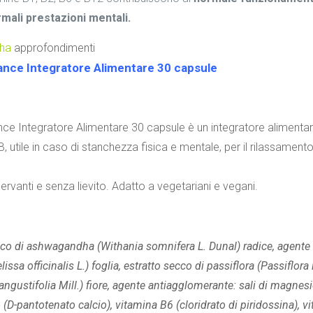
mali prestazioni mentali.
ha
approfondimenti
ance Integratore Alimentare 30 capsule
ce Integratore Alimentare 30 capsule è un integratore alimentar
, utile in caso di stanchezza fisica e mentale, per il rilassament
rvanti e senza lievito. Adatto a vegetariani e vegani.
cco di ashwagandha (Withania somnifera L. Dunal) radice, agente di
issa officinalis L.) foglia, estratto secco di passiflora (Passiflora
ngustifolia Mill.) fiore, agente antiagglomerante: sali di magnesio
(D-pantotenato calcio), vitamina B6 (cloridrato di piridossina), 