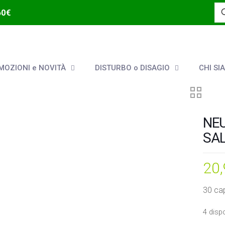
60€
OZIONI e NOVITÀ
DISTURBO o DISAGIO
CHI SI
NE
SA
20
30 ca
4 dispo