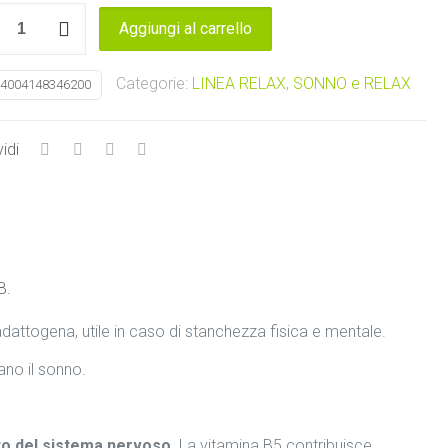
OBALANCE
Aggiungi al carrello
S
tà
Categorie:
LINEA RELAX
,
SONNO e RELAX
4004148346200
idi
B.
ttogena, utile in caso di stanchezza fisica e mentale.
ano il sonno.
o del sistema nervoso.
La vitamina B5 contribuisce