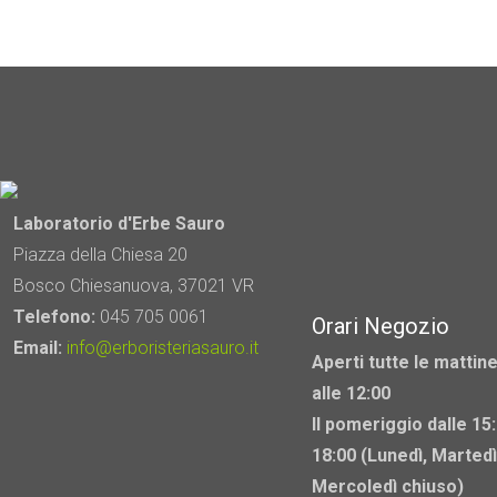
Laboratorio d'Erbe Sauro
Piazza della Chiesa 20
Bosco Chiesanuova, 37021 VR
Telefono:
045 705 0061
Orari Negozio
Email:
info@erboristeriasauro.it
Aperti tutte le mattine
alle 12:00
Il pomeriggio dalle 15:
18:00 (Lunedì, Martedì
Mercoledì chiuso)