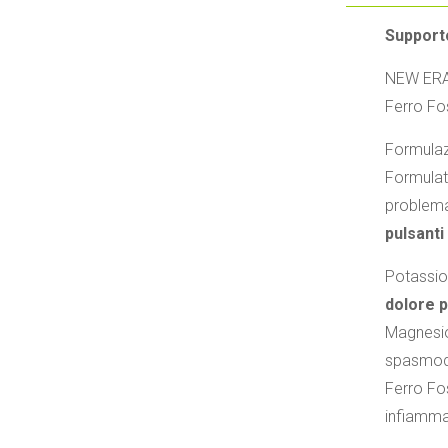
Supporto
NEW ERA 
Ferro Fos
Formula
Formulato
problem
pulsanti
Potassio
dolore p
Magnesio
spasmodi
Ferro Fo
infiammat