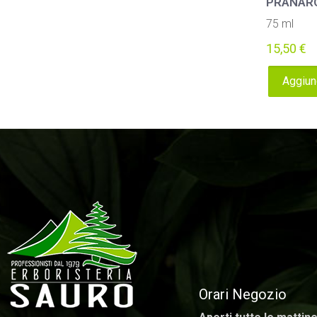
PRANAR
75 ml
15,50
€
Aggiung
Orari Negozio