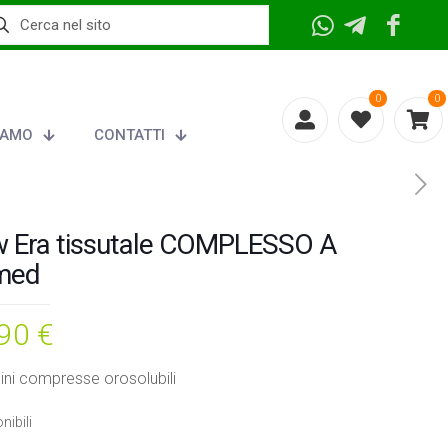
0
0
IAMO
CONTATTI
 Era tissutale COMPLESSO A
med
,90
€
ni compresse orosolubili
nibili