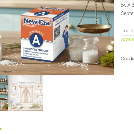
Best B
Septe
COD:
SCHU
Condiv
e