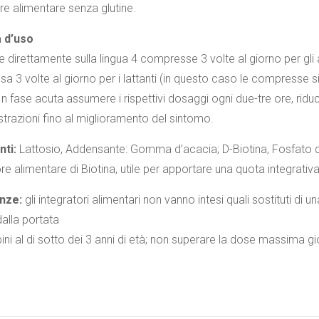
re alimentare senza glutine.
à d’uso
e direttamente sulla lingua 4 compresse 3 volte al giorno per gli 
a 3 volte al giorno per i lattanti (in questo caso le compresse 
 In fase acuta assumere i rispettivi dosaggi ogni due-tre ore, r
trazioni fino al miglioramento del sintomo.
nti:
Lattosio, Addensante: Gomma d’acacia; D-Biotina, Fosfato di
re alimentare di Biotina, utile per apportare una quota integrati
nze:
gli integratori alimentari non vanno intesi quali sostituti di un
alla portata
ni al di sotto dei 3 anni di età; non superare la dose massima g