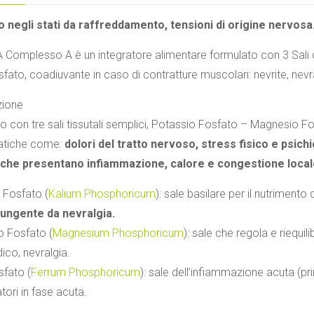
 negli stati da raffreddamento, tensioni di origine nervosa
Complesso A è un integratore alimentare formulato con 3 Sali 
fato, coadiuvante in caso di contratture muscolari: nevrite, nevra
zione
 con tre sali tissutali semplici, Potassio Fosfato – Magnesio Fo
atiche come:
dolori del tratto nervoso, stress fisico e psichic
 che presentano infiammazione, calore e congestione locale
 Fosfato (
Kalium Phosphoricum
): sale basilare per il nutrimento
ungente da nevralgia.
 Fosfato (
Magnesium Phosphoricum
): sale che regola e riequil
co, nevralgia.
sfato (
Ferrum Phosphoricum
): sale dell’infiammazione acuta (pri
ori in fase acuta.