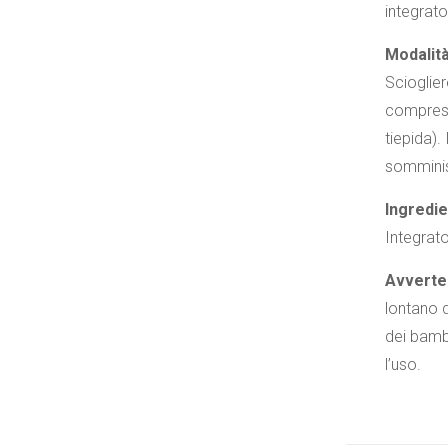
integrato
Modalit
Scioglier
compress
tiepida).
somminis
Ingredie
Integrato
Avverte
lontano d
dei bambi
l’uso.