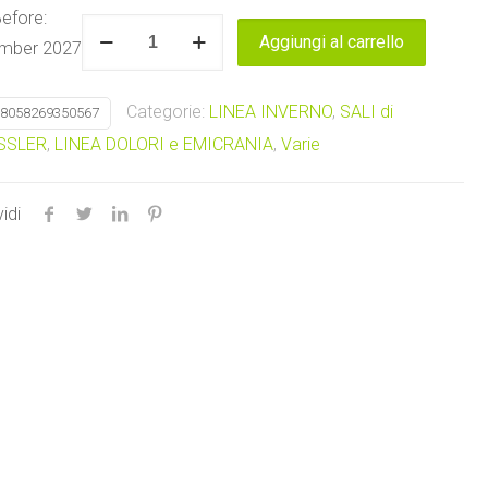
efore:
New
Aggiungi al carrello
mber 2027
Era
tissutale
Categorie:
LINEA INVERNO
,
SALI di
8058269350567
COMPLESSO
SSLER
,
LINEA DOLORI e EMICRANIA
,
Varie
A
Named
quantità
idi