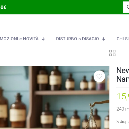
60€
MOZIONI e NOVITÀ
DISTURBO o DISAGIO
CHI S
New
Na
15
240 mi
3 dispo