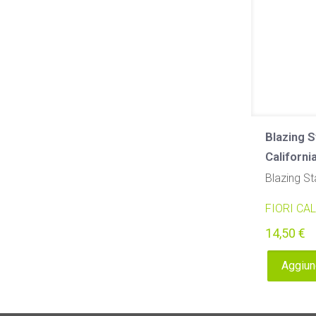
Blazing S
Californi
Blazing St
FIORI CA
14,50
€
Aggiung