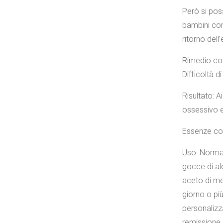
Però si pos
bambini con
ritorno dell
Rimedio con
Difficoltà 
Risultato: A
ossessivo 
Essenze con
Uso: Normal
gocce di al
aceto di me
giorno o pi
personalizza
remissione d