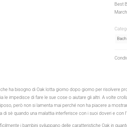
Best B
March
Categ
Bach
Condiv
che ha bisogno di Oak lotta giorno dopo giorno per risolvere probl
ia le impedisce di fare le sue cose o aiutare gli altri. A volte 
iposo, però non si lamenta mai perché non ha piacere a mostrarsi d
a di sè quando una malattia interferisce con i suoi doveri e con l’
ficilmente i bambini sviluppano delle caratteristiche Oak in quan