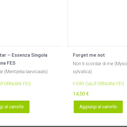
tar – Essenza Singola
Forget me not
ana FES
Non ti scordar di me (Myso
ar (Mentzelia laevicaulis)
sylvatica)
LIFORNIANI FES
FIORI CALIFORNIANI FES
14,50
€
i al carrello
Aggiungi al carrello