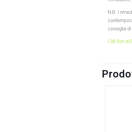
N.B. I rime
contemporan
consiglia d
i 38 fiori d
Prodot