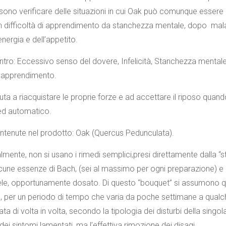
sono verificare delle situazioni in cui Oak può comunque essere 
 difficoltà di apprendimento da stanchezza mentale, dopo malatt
’energia e dell’appetito.
tro: Eccessivo senso del dovere, Infelicità, Stanchezza mentale,
di apprendimento.
iuta a riacquistare le proprie forze e ad accettare il riposo qua
ed automatico.
tenute nel prodotto: Oak (Quercus Pedunculata).
mente, non si usano i rimedi semplici,presi direttamente dalla 
cune essenze di Bach, (sei al massimo per ogni preparazione) 
le, opportunamente dosato. Di questo “bouquet” si assumono qua
ù, per un periodo di tempo che varia da poche settimane a qua
ta di volta in volta, secondo la tipologia dei disturbi della sin
ei sintomi lamentati, ma l’effettiva rimozione dei disagi.