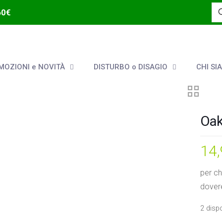
60€
OZIONI e NOVITÀ
DISTURBO o DISAGIO
CHI SI
Oak
14
per ch
dover
2 dispo