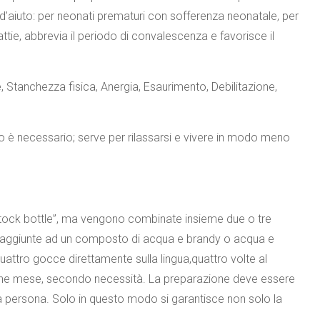
d’aiuto: per neonati prematuri con sofferenza neonatale, per
ie, abbrevia il periodo di convalescenza e favorisce il
 Stanchezza fisica, Anergia, Esaurimento, Debilitazione,
ndo è necessario; serve per rilassarsi e vivere in modo meno
“stock bottle”, ma vengono combinate insieme due o tre
e aggiunte ad un composto di acqua e brandy o acqua e
ttro gocce direttamente sulla lingua,quattro volte al
lche mese, secondo necessità. La preparazione deve essere
gola persona. Solo in questo modo si garantisce non solo la