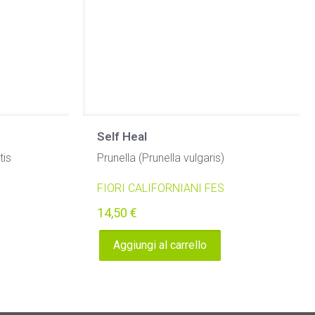
Self Heal
tis
Prunella (Prunella vulgaris)
FIORI CALIFORNIANI FES
14,50
€
Aggiungi al carrello