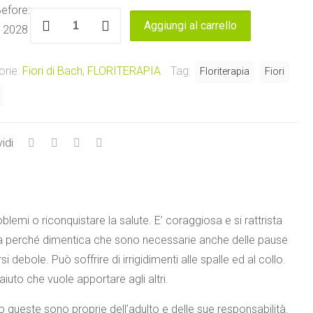
efore:
Oak
Aggiungi al carrello
 2028
Healing
Herbs
orie:
Fiori di Bach
,
FLORITERAPIA
Tag:
Floriterapia
Fiori
quantità
idi
emi o riconquistare la salute. E’ coraggiosa e si rattrista
crolla perché dimentica che sono necessarie anche delle pause
ebole. Può soffrire di irrigidimenti alle spalle ed al collo.
aiuto che vuole apportare agli altri.
to queste sono proprie dell’adulto e delle sue responsabilità.