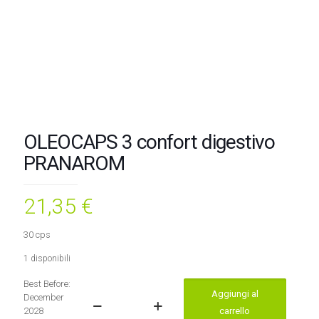
OLEOCAPS 3 confort digestivo
PRANAROM
21,35
€
30 cps
1 disponibili
Best Before:
Aggiungi al
December
OLEOCAPS
2028
carrello