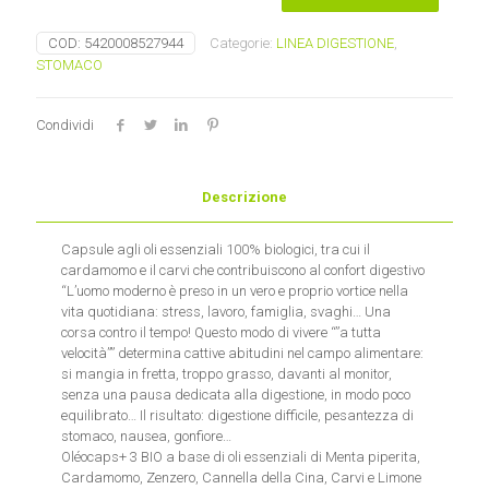
3
confort
COD:
5420008527944
Categorie:
LINEA DIGESTIONE
,
digestivo
STOMACO
PRANAROM
quantità
Condividi
Descrizione
Capsule agli oli essenziali 100% biologici, tra cui il
cardamomo e il carvi che contribuiscono al confort digestivo
“L’uomo moderno è preso in un vero e proprio vortice nella
vita quotidiana: stress, lavoro, famiglia, svaghi… Una
corsa contro il tempo! Questo modo di vivere “”a tutta
velocità”” determina cattive abitudini nel campo alimentare:
si mangia in fretta, troppo grasso, davanti al monitor,
senza una pausa dedicata alla digestione, in modo poco
equilibrato… Il risultato: digestione difficile, pesantezza di
stomaco, nausea, gonfiore…
Oléocaps+ 3 BIO a base di oli essenziali di Menta piperita,
Cardamomo, Zenzero, Cannella della Cina, Carvi e Limone