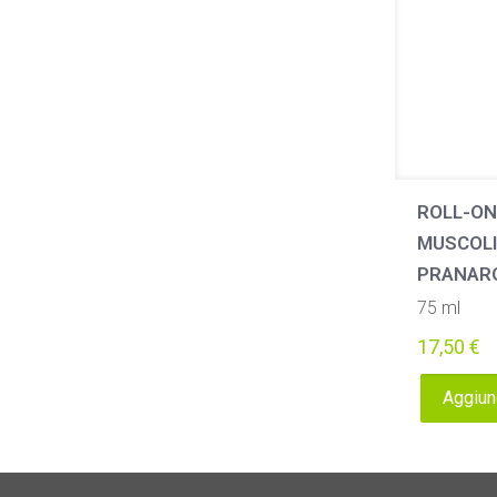
ROLL-ON
MUSCOLI
PRANAR
75 ml
17,50
€
Aggiung