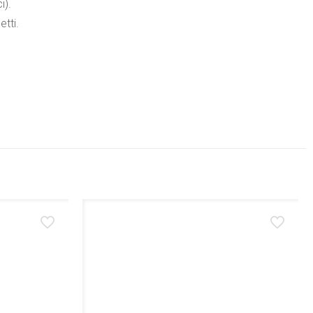
i).
etti.