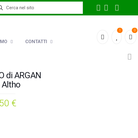
1
0
AMO
CONTATTI
O di ARGAN
 Altho
,50
€