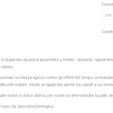
Esauri
COD:
Condiv
 di Argan bio da prima spremitura a freddo. Idratante, rigenerant
 natura.
zionale ricchezza agisce contro gli effetti del tempo contrastand
lle pelli mature. Ideale se applicato anche sui capelli a cui done
 alle donne in dolce attesa, per nutrire ed ammorbidire la pelle 
n puro da agricoltura biologica