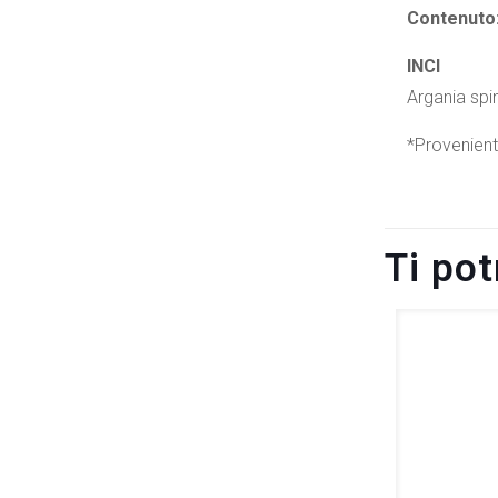
Contenuto
INCI
Argania spi
*Provenient
Ti po