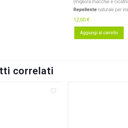
(migliora macchie e cicatric
Repellente
naturale per ins
12,00
€
Aggiungi al carrello
ti correlati