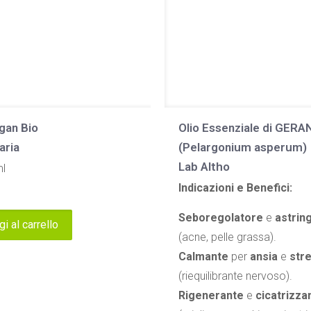
rgan Bio
Olio Essenziale di GER
aria
(Pelargonium asperum)
Lab Altho
ml
Indicazioni e Benefici:
Seboregolatore
e
astrin
i al carrello
(acne, pelle grassa).
Calmante
per
ansia
e
str
(riequilibrante nervoso).
Rigenerante
e
cicatrizza