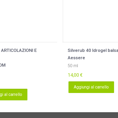
 ARTICOLAZIONI E
Silverub 40 Idrogel bal
Aessere
OM
50 ml
14,00
€
Aggiungi al carrello
i al carrello