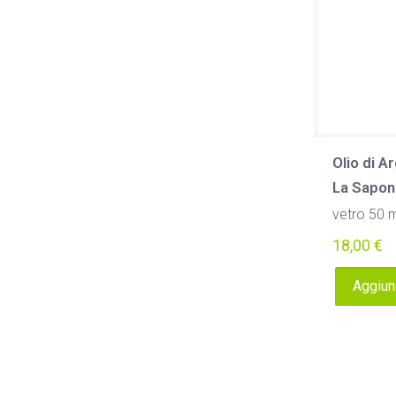
Olio di A
La Sapon
vetro 50 
18,00
€
Aggiung