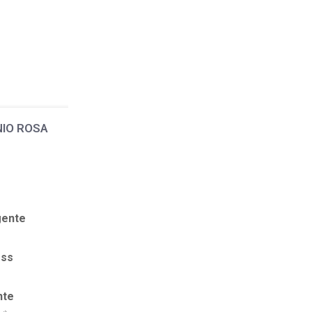
ANIO ROSA
gente
ess
nte