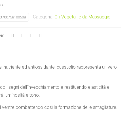
to
Categoria:
Olii Vegetali e da Massaggio
3700758100508
idi
e, nutriente ed antiossidante, quest’olio rappresenta un vero
o i segni dell’invecchiamento e restituendo elasticità e
rà luminosità e tono.
del ventre combattendo così la formazione delle smagliature.