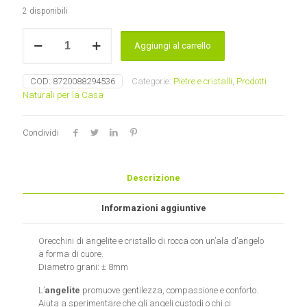
2 disponibili
Orecchini
Aggiungi al carrello
cristallo
di
rocca/angelite
COD:
8720088294536
Categorie:
Pietre e cristalli
,
Prodotti
con
Naturali per la Casa
cuore
quantità
Condividi
Descrizione
Informazioni aggiuntive
Orecchini di angelite e cristallo di rocca con un’ala d’angelo
a forma di cuore.
Diametro grani: ± 8mm
L’
angelite
promuove gentilezza, compassione e conforto.
Aiuta a sperimentare che gli angeli custodi o chi ci