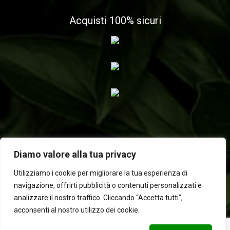
Acquisti 100% sicuri
Diamo valore alla tua privacy
Utilizziamo i cookie per migliorare la tua esperienza di
navigazione, offrirti pubblicità o contenuti personalizzati e
2025 © Laboratorio d'erbe Sauro - P.IVA 05049760233. Tutti i
analizzare il nostro traffico. Cliccando “Accetta tutti”,
diritti riservati | Designed by
BEWEB
acconsenti al nostro utilizzo dei cookie.