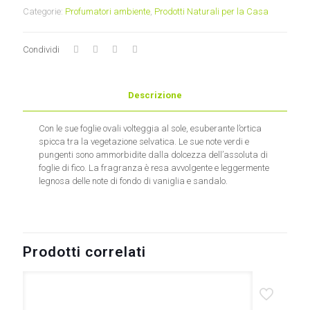
profumata
Categorie:
Profumatori ambiente
,
Prodotti Naturali per la Casa
Adele
Fragranze
quantità
Condividi
Descrizione
Con le sue foglie ovali volteggia al sole, esuberante l’ortica
spicca tra la vegetazione selvatica. Le sue note verdi e
pungenti sono ammorbidite dalla dolcezza dell’assoluta di
foglie di fico. La fragranza è resa avvolgente e leggermente
legnosa delle note di fondo di vaniglia e sandalo.
Prodotti correlati