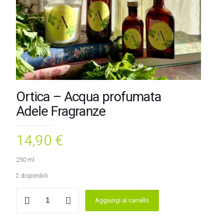
Ortica – Acqua profumata
Adele Fragranze
14,90
€
250 ml
2 disponibili
Ortica
Aggiungi al carrello
-
Acqua