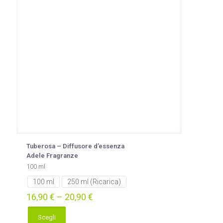
Tuberosa – Diffusore d’essenza
Adele Fragranze
100 ml
100 ml
250 ml (Ricarica)
16,90
€
–
20,90
€
Scegli
Questo