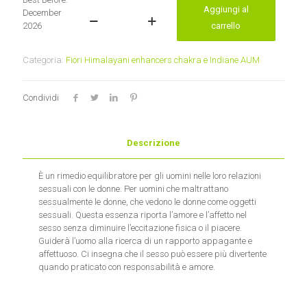
Aggiungi al
December
Prickly
2026
carrello
poppy
(ARGEMONE
Categoria:
Fiori Himalayani enhancers chakra e Indiane AUM
MEXICANA)
Essenze
Indiane
Condividi
AUM
quantità
Descrizione
È un rimedio equilibratore per gli uomini nelle loro relazioni
sessuali con le donne. Per uomini che maltrattano
sessualmente le donne, che vedono le donne come oggetti
sessuali. Questa essenza riporta l’amore e l’affetto nel
sesso senza diminuire l’eccitazione fisica o il piacere.
Guiderà l’uomo alla ricerca di un rapporto appagante e
affettuoso. Ci insegna che il sesso può essere più divertente
quando praticato con responsabilità e amore.