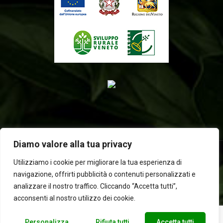
Diamo valore alla tua privacy
Utilizziamo i cookie per migliorare la tua esperienza di
navigazione, offrirti pubblicità o contenuti personalizzati e
2025 © Laboratorio d'erbe Sauro - P.IVA 05049760233. Tutti i
analizzare il nostro traffico. Cliccando “Accetta tutti”,
diritti riservati | Designed by
BEWEB
acconsenti al nostro utilizzo dei cookie.
Personalizza
Rifiuta tutti
Accetta tutti