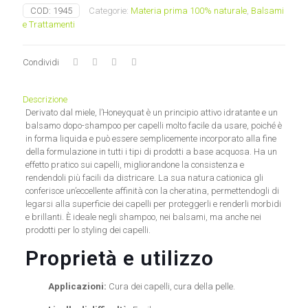
Honeyquat
COD:
1945
Categorie:
Materia prima 100% naturale
,
Balsami
Aromazone
e Trattamenti
quantità
Condividi
Descrizione
Derivato dal miele, l’Honeyquat è un principio attivo idratante e un
balsamo dopo-shampoo per capelli molto facile da usare, poiché è
in forma liquida e può essere
semplicemente incorporato alla fine
della formulazione in tutti i tipi di prodotti a base acquosa. Ha un
effetto pratico sui capelli, migliorandone la consistenza e
rendendoli più facili da districare. La sua natura cationica gli
conferisce un’eccellente affinità con la cheratina, permettendogli di
legarsi alla superficie dei capelli per proteggerli e renderli morbidi
e brillanti. È ideale negli shampoo, nei balsami, ma anche nei
prodotti per lo styling dei capelli.
Proprietà e utilizzo
Applicazioni:
Cura dei capelli, cura della pelle.