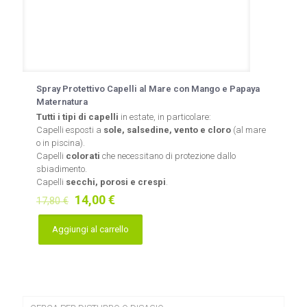
Spray Protettivo Capelli al Mare con Mango e Papaya
Maternatura
Tutti i tipi di capelli
in estate, in particolare:
Capelli esposti a
sole, salsedine, vento e cloro
(al mare
o in piscina).
Capelli
colorati
che necessitano di protezione dallo
sbiadimento.
Capelli
secchi, porosi e crespi
.
Il
Il
14,00
€
17,80
€
prezzo
prezzo
originale
attuale
Aggiungi al carrello
era:
è:
17,80 €.
14,00 €.