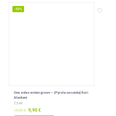
-50%
One sides wintergreen – (Pyrola secunda) fiori
Alaskani
7,5 ml
Il
Il
9,90
€
19,90
€
prezzo
prezzo