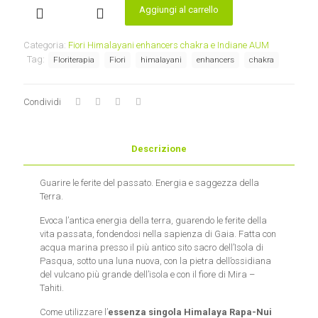
Aggiungi al carrello
RAPA
NUI
(PAPAVER
Categoria:
Fiori Himalayani enhancers chakra e Indiane AUM
SOMINIFERA)
Tag:
Floriterapia
Fiori
himalayani
enhancers
chakra
Essenza
Himalayana
Enhancers
Condividi
quantità
Descrizione
Guarire le ferite del passato. Energia e saggezza della
Terra.
Evoca l’antica energia della terra, guarendo le ferite della
vita passata, fondendosi nella sapienza di Gaia. Fatta con
acqua marina presso il più antico sito sacro dell’Isola di
Pasqua, sotto una luna nuova, con la pietra dell’ossidiana
del vulcano più grande dell’isola e con il fiore di Mira –
Tahiti.
Come utilizzare l’
essenza singola Himalaya Rapa-Nui